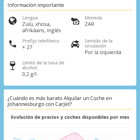
Información importante
Lengua
Moneda
Zulú, xhosa,
ZAR
afrikáans, inglés
Prefijo telefónico
Sentido de la
circulación
+ 27
Por la izquierda
Límite de la tasa de
Descuentos especiales
alcohol
Accede a ofertas exclusivas de nuestros
0,2 g/l
proveedores.
¿Cuándo es más barato Alquilar un Coche en
Johannesburgo con CarJet?
Iniciar sesión con eLink
Evolución de precios y coches disponibles por mes