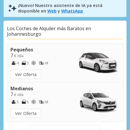
¡Nuevo! Nuestro asistente de IA ya está
disponible en
Web
y
WhatsApp
Los Coches de Alquiler más Baratos en
Johannesburgo
Pequeños
7
€ /día
4
3
M
Ver Oferta
Medianos
7
€ /día
5
5
M
Ver Oferta