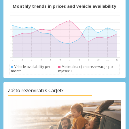
Posebni popusti
Monthly trends in prices and vehicle availability
Pristupite ekskluzivnim ponudama naših
dobavljača
Prijava putem eLinka
Vehicle availability per
Minimalna cijena rezervacije po
month
mjesecu
Zašto rezervirati s CarJet?