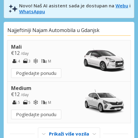
Novo! Naš AI asistent sada je dostupan na
Webu
i
WhatsAppu
Najjeftiniji Najam Automobila u Gdanjsk
Mali
€12
/day
4
3
M
Pogledajte ponudu
Medium
€12
/day
5
5
M
Pogledajte ponudu
Prikaži više vozila