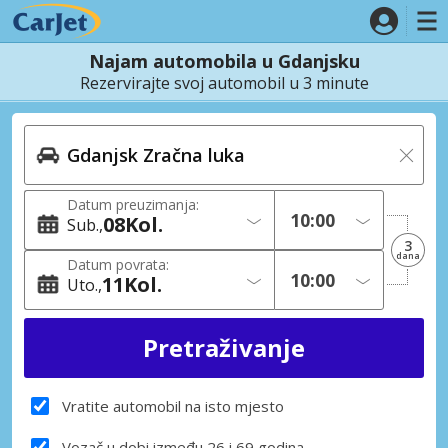
Najam automobila u Gdanjsku
Rezervirajte svoj automobil u 3 minute
Datum preuzimanja:
08
Kol.
Sub.
3
dana
Datum povrata:
11
Kol.
Uto.
Vratite automobil na isto mjesto
Vozač u dobi između 26 i 69 godina