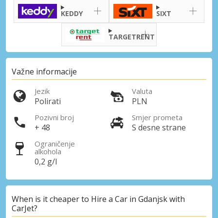
KEDDY
SIXT
TARGETRENT
Važne informacije
Jezik
Valuta
Polirati
PLN
Pozivni broj
Smjer prometa
+ 48
S desne strane
Ograničenje
alkohola
0,2 g/l
When is it cheaper to Hire a Car in Gdanjsk with
CarJet?