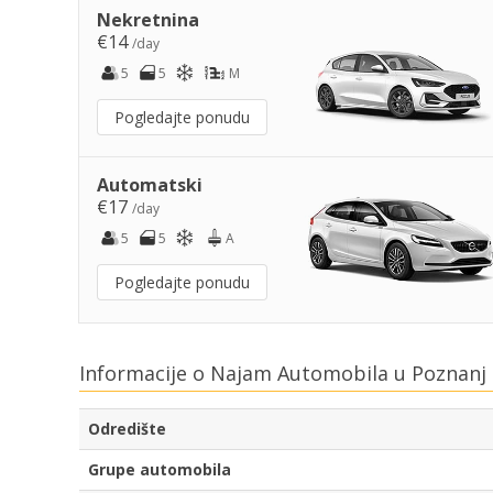
Nekretnina
€14
/day
5
5
M
Pogledajte ponudu
Automatski
€17
/day
5
5
A
Pogledajte ponudu
Informacije o Najam Automobila u Poznanj 
Odredište
Grupe automobila