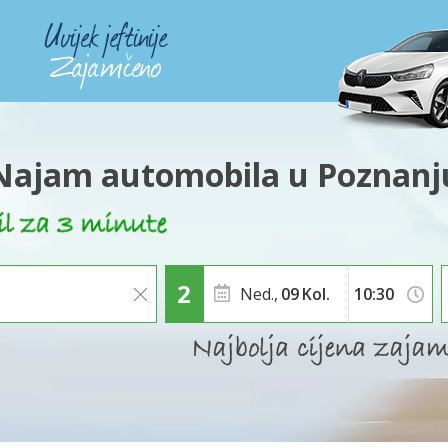
Najam automobila u Poznanj
Ned.,
09
Kol.