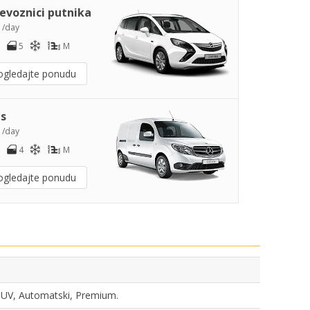
jevoznici putnika
7
/day
5
M
ogledajte ponudu
s
9
/day
4
M
ogledajte ponudu
, SUV, Automatski, Premium.