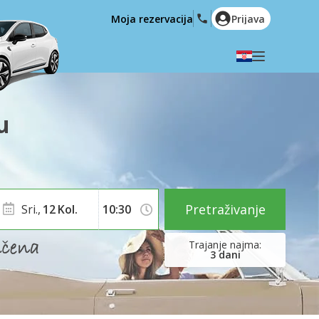
Moja rezervacija
Prijava
Odaberite svoj jezik
English
Español
u
Deutsch
Français
Italiano
Nederlands
Português
English (US)
Polski
Türkçe
Pretraživanje
Sri.,
12
Kol.
Română
Ελληνικά
Русский
Hrvatski
3
dani
العربية