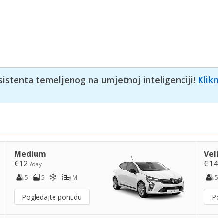
sistenta temeljenog na umjetnoj inteligenciji!
Klik
Medium
Vel
€12
€1
/day
5
5
M
5
Pogledajte ponudu
P