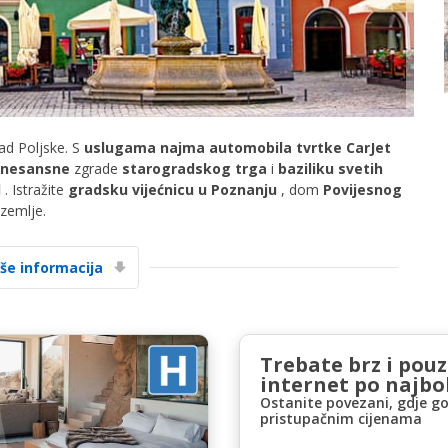
grad Poljske. S
uslugama najma automobila tvrtke CarJet
enesansne
zgrade
starogradskog trga
i
baziliku svetih
Posebni popusti
l
. Istražite
gradsku vijećnicu u Poznanju
, dom
Povijesnog
Pristupite ekskluzivnim ponudama naših
 zemlje.
dobavljača
iše informacija
Prijava putem eLinka
Trebate brz i pou
internet po najbol
Ostanite povezani, gdje go
pristupačnim cijenama