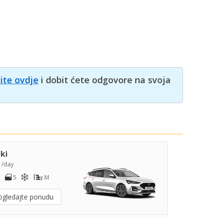
nite ovdje
i dobit ćete odgovore na svoja
iki
4
/day
5
M
ogledajte ponudu