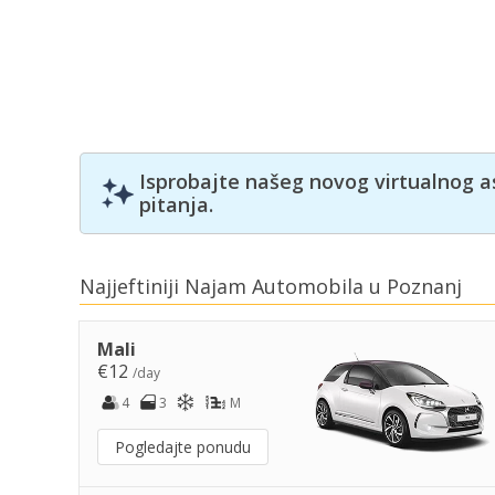
Isprobajte našeg novog virtualnog a
pitanja.
Najjeftiniji Najam Automobila u Poznanj
Mali
€12
/day
4
3
M
Pogledajte ponudu