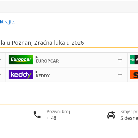
ktirajte
.
ila u Poznanj Zračna luka u 2026
EUROPCAR
KEDDY
Pozivni broj
Smjer p
+ 48
S desne