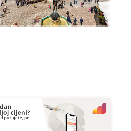
zdan
joj cijeni?
d putujete, po