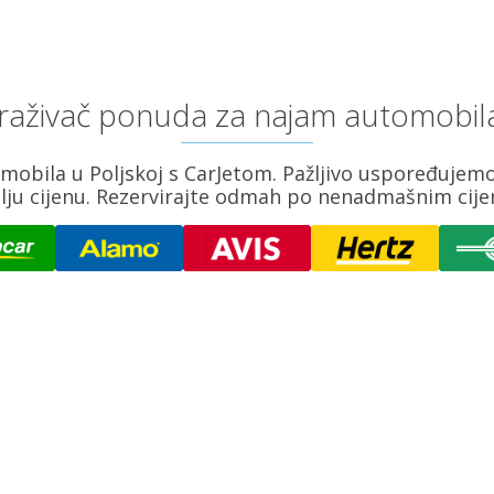
etraživač ponuda za najam automobil
mobila u Poljskoj s CarJetom. Pažljivo uspoređujem
lju cijenu. Rezervirajte odmah po nenadmašnim cij