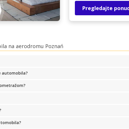
Pregledajte ponu
bila na aerodromu Poznań
e automobila?
ilometražom?
?
utomobila?