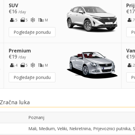
SUV
Pri
€16
€1
/day
5
5
M
7
Pogledajte ponudu
P
Premium
Van
€19
€1
/day
4
5
M
2
Pogledajte ponudu
P
Zračna luka
Poznanj
Mali, Medium, Veliki, Nekretnina, Prijevoznici putnika