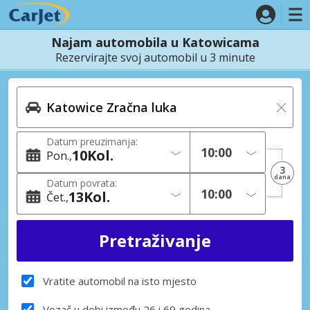
Najam automobila u Katowicama
Rezervirajte svoj automobil u 3 minute
Datum preuzimanja:
10
Kol.
Pon.
3
dana
Datum povrata:
13
Kol.
Čet.
Vratite automobil na isto mjesto
Vozač u dobi između 26 i 69 godina