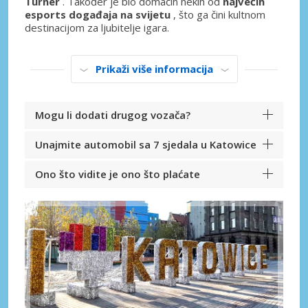
Turner
. Također je bio domaćin nekih od
najvećih
esports događaja na svijetu
, što ga čini kultnom
destinacijom za ljubitelje igara.
Prikaži više informacija
Mogu li dodati drugog vozača?
Unajmite automobil sa 7 sjedala u Katowice
Ono što vidite je ono što plaćate