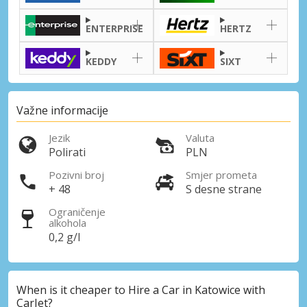
ENTERPRISE
HERTZ
KEDDY
SIXT
Važne informacije
Jezik
Valuta
Polirati
PLN
Pozivni broj
Smjer prometa
+ 48
S desne strane
Ograničenje
alkohola
0,2 g/l
When is it cheaper to Hire a Car in Katowice with
CarJet?