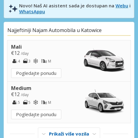
Novo! Naš AI asistent sada je dostupan na
Webu
i
WhatsAppu
Najjeftiniji Najam Automobila u Katowice
Mali
€12
/day
4
3
M
Pogledajte ponudu
Medium
€12
/day
5
5
M
Pogledajte ponudu
Prikaži više vozila