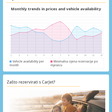
Posebni popusti
Monthly trends in prices and vehicle availability
Pristupite ekskluzivnim ponudama naših
dobavljača
Prijava putem eLinka
Vehicle availability per
Minimalna cijena rezervacije po
month
mjesecu
Zašto rezervirati s CarJet?