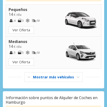
Hamburgo Harburg
Hamburgo Harburg, Alemania
Pequeños
14
€ /día
Hamburgo Lokstedt
4
3
M
Hamburgo Lokstedt, Alemania
Ver Oferta
Hamburgo Norderstedt
Hamburgo Norderstedt, Alemania
Medianos
14
€ /día
Hamburgo Norte, Alstertal
5
5
M
Hamburgo Norte, Alstertal, Alemania
Ver Oferta
Hamburgo Reeperbahn
Hamburgo Reeperbahn, Alemania
Mostrar más vehículos
Hamburgo Segeberger
Hamburgo Segeberger, Alemania
Hamburgo ST. Pauli
Información sobre puntos de Alquiler de Coches en
Hamburgo ST. Pauli, Alemania
Hamburgo