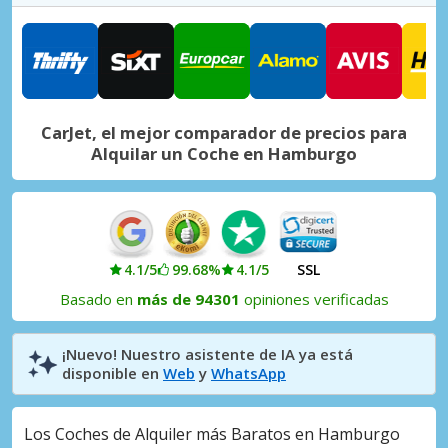
Elmshorn Ciudad
Elmshorn, Alemania
Hamburgo Altona
Hamburgo Altona, Alemania
CarJet, el mejor comparador de precios para
Hamburgo Altona Stresemannstr
Alquilar un Coche en Hamburgo
Hamburgo Altona Stresemannstr, Alemania
Hamburgo Bergedorf
Hamburgo Bergedorf, Alemania
Hamburgo Cruise Center
4.1/5
99.68%
4.1/5
SSL
Hamburgo Cruise Center, Alemania
Basado en
más de 94301
opiniones verificadas
Hamburgo Eppendorf
Hamburgo Eppendorf, Alemania
¡Nuevo! Nuestro asistente de IA ya está
disponible en
Web
y
WhatsApp
Hamburgo Este, Wandsbek
Hamburgo Este, Wandsbek, Alemania
Los Coches de Alquiler más Baratos en Hamburgo