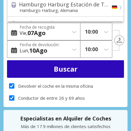
Hamburgo Harburg Estación de Tren
Hamburgo Harburg, Alemania
Hamburgo Altona Puerto
Fecha de recogida:
Hamburgo Altona, Alemania
07
Ago
Vie
3
Hamburgo (Todas las áreas)
dias
Fecha de devolución:
Hamburgo, Alemania
10
Ago
Lun
Ahrensburg Ciudad
Ahrensburg, Alemania
Annaberg-Buchholz Ciudad
Annaberg-Buchholz, Alemania
Devolver el coche en la misma oficina
Bad Oldesloe Ciudad
Conductor de entre 26 y 69 años
Bad Oldesloe, Alemania
Buchholz in der Nordheide Ciudad
Especialistas en Alquiler de Coches
Buchholz in der Nordheide, Alemania
Más de 17.9 millones de clientes satisfechos