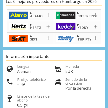
Los 6 mejores proveedores en Hamburgo en 2026
ALAMO
ENTERPRISE
HERTZ
KEDDY
SIXT
THRIFTY
Información importante
Lengua
Moneda
Alemán
EUR
Descuentos especiales
Prefijo telefónico
Sentido de la
Accede a ofertas exclusivas de nuestros
circulación
+ 49
proveedores.
Por la derecha
Límite de la tasa de
alcohol
0,5 g/l