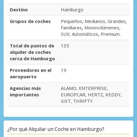
Hamburgo Sud
Destino
Hamburgo
Hamburgo Sud, Alemania
Grupos de coches
Pequeños, Medianos, Grandes,
Hamburgo, Hafencity
Familiares, Monovolúmenes,
Hamburgo, Hafencity, Alemania
SUV, Automáticos, Premium.
Hamburgo, Hamm
Total de puntos de
135
Hamburgo, Hamm, Alemania
alquiler de coches
cerca de Hamburgo
Hamburgo, Hammerbrook
Hamburgo, Hammerbrook, Alemania
Proveedores en el
19
aeropuerto
Itzehoe Ciudad
Itzehoe, Alemania
Agencias más
ALAMO, ENTERPRISE,
importantes
EUROPCAR, HERTZ, KEDDY,
Uelzen Ciudad
SIXT, THRIFTY
Uelzen, Alemania
¿Por qué Alquilar un Coche en Hamburgo?