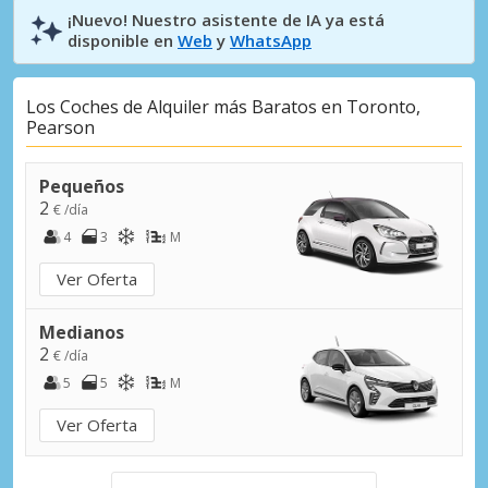
¡Nuevo! Nuestro asistente de IA ya está
disponible en
Web
y
WhatsApp
Los Coches de Alquiler más Baratos en Toronto,
Pearson
Pequeños
2
€ /día
4
3
M
Ver Oferta
Medianos
2
€ /día
5
5
M
Ver Oferta