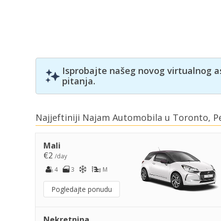
Isprobajte našeg novog virtualnog a
pitanja.
Najjeftiniji Najam Automobila u Toronto, 
Mali
€2
/day
4
3
M
Pogledajte ponudu
Nekretnina