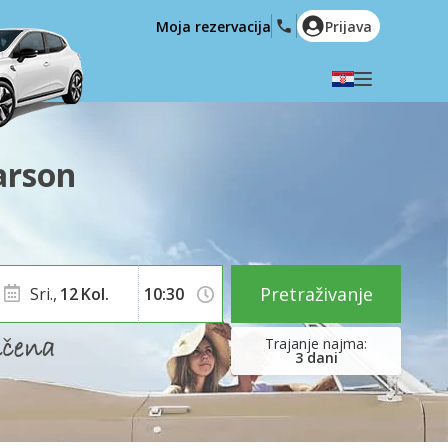
Moja rezervacija
Prijava
Odaberite svoj jezik
English
Español
arson
Deutsch
Français
Italiano
Nederlands
Português
English (US)
Polski
Türkçe
Pretraživanje
Sri.,
12
Kol.
Română
Ελληνικά
Русский
Hrvatski
3
dani
العربية