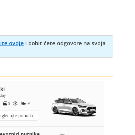
nite ovdje
i dobit ćete odgovore na svoja
iki
day
5
M
ogledajte ponudu
jevoznici putnika