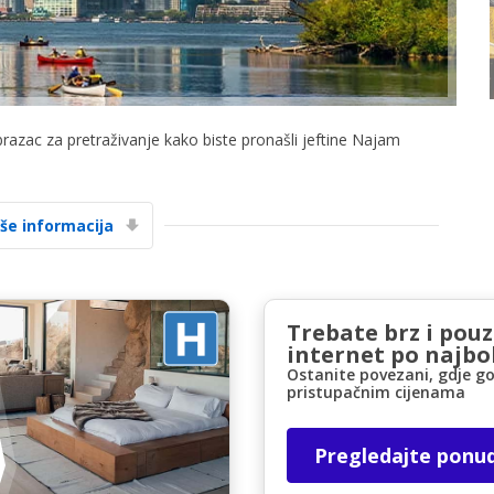
brazac za pretraživanje kako biste pronašli jeftine Najam
Posebni popusti
Pristupite ekskluzivnim ponudama naših
iše informacija
dobavljača
Trebate brz i pou
Prijava putem eLinka
internet po najbol
Ostanite povezani, gdje go
pristupačnim cijenama
Pregledajte ponu