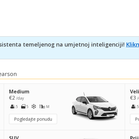
sistenta temeljenog na umjetnoj inteligenciji!
Klik
Pearson
Medium
Vel
€2
€3
/day
/
5
5
M
5
Pogledajte ponudu
P
SUV
Pri