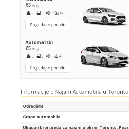
€3
/day
5
5
M
Pogledajte ponudu
Automatski
€5
/day
5
5
A
Pogledajte ponudu
Informacije o Najam Automobila u Toronto,
Odredište
Grupe automobila
Ukupan broj ureda za najam u blizini Toronto, Pea