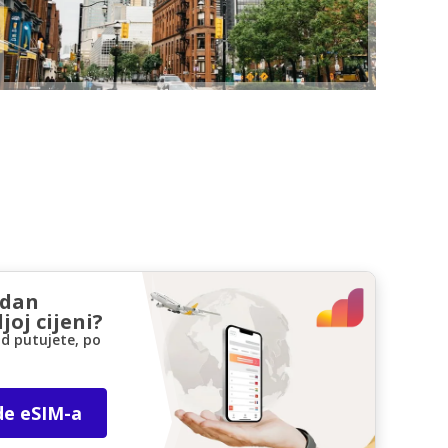
zdan
joj cijeni?
d putujete, po
de eSIM-a