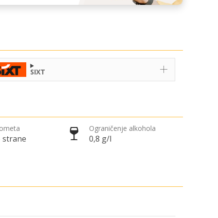
SIXT
rometa
Ograničenje alkohola
 strane
0,8 g/l