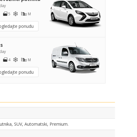
day
5
M
ogledajte ponudu
s
day
4
M
ogledajte ponudu
 putnika, SUV, Automatski, Premium.