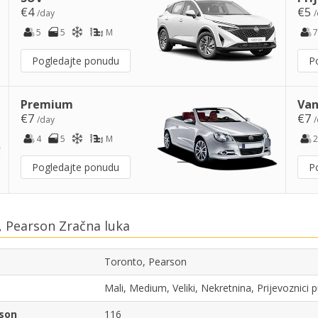
€4
€5
/day
/
5
5
M
7
Pogledajte ponudu
P
Premium
Van
€7
€7
/day
/
4
5
M
2
Pogledajte ponudu
P
 Pearson Zračna luka
Toronto, Pearson
Mali, Medium, Veliki, Nekretnina, Prijevoznici
rson
116