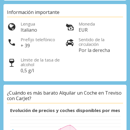
Información importante
Lengua
Moneda
Italiano
EUR
Prefijo telefónico
Sentido de la
circulación
+ 39
Por la derecha
Límite de la tasa de
Descuentos especiales
alcohol
Accede a ofertas exclusivas de nuestros
0,5 g/l
proveedores.
¿Cuándo es más barato Alquilar un Coche en Treviso
con CarJet?
Iniciar sesión con eLink
Evolución de precios y coches disponibles por mes