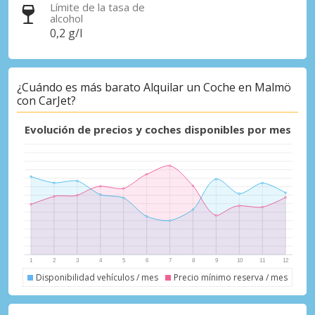
Límite de la tasa de
alcohol
0,2 g/l
Descuentos especiales
¿Cuándo es más barato Alquilar un Coche en Malmö
Accede a ofertas exclusivas de nuestros
con CarJet?
proveedores.
Evolución de precios y coches disponibles por mes
Iniciar sesión con eLink
Disponibilidad vehículos / mes
Precio mínimo reserva / mes