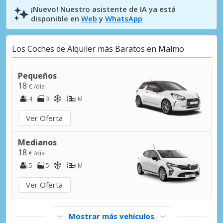
¡Nuevo! Nuestro asistente de IA ya está
disponible en
Web
y
WhatsApp
Los Coches de Alquiler más Baratos en Malmö
Pequeños
18
€ /día
4
3
M
Ver Oferta
Medianos
18
€ /día
5
5
M
Ver Oferta
Mostrar más vehículos