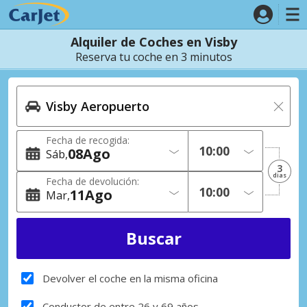
Alquiler de Coches en Visby
Reserva tu coche en 3 minutos
Fecha de recogida:
08
Ago
Sáb
3
dias
Fecha de devolución:
11
Ago
Mar
Devolver el coche en la misma oficina
Conductor de entre 26 y 69 años