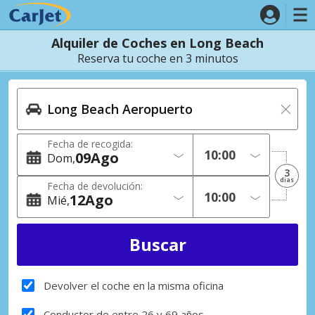
Alquiler de Coches en Long Beach
Reserva tu coche en 3 minutos
Fecha de recogida:
09
Ago
Dom
3
dias
Fecha de devolución:
12
Ago
Mié
Devolver el coche en la misma oficina
Conductor de entre 26 y 69 años