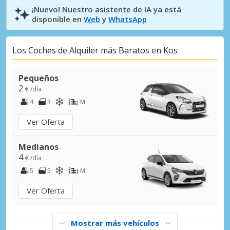
¡Nuevo! Nuestro asistente de IA ya está
disponible en
Web
y
WhatsApp
Los Coches de Alquiler más Baratos en Kos
Pequeños
2
€ /día
4
3
M
Ver Oferta
Medianos
4
€ /día
5
5
M
Ver Oferta
Mostrar más vehículos