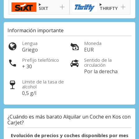
SIXT
THRIFTY
Información importante
Lengua
Moneda
Griego
EUR
Prefijo telefónico
Sentido de la
circulación
+ 30
Por la derecha
Descuentos especiales
Límite de la tasa de
Accede a ofertas exclusivas de nuestros
alcohol
proveedores.
0,5 g/l
¿Cuándo es más barato Alquilar un Coche en Kos con
Iniciar sesión con eLink
CarJet?
Evolución de precios y coches disponibles por mes