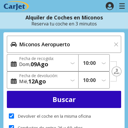
Alquiler de Coches en Miconos
Reserva tu coche en 3 minutos
Fecha de recogida:
09
Ago
Dom
3
dias
Fecha de devolución:
12
Ago
Mié
Devolver el coche en la misma oficina
Conductor de entre 26 y 69 años