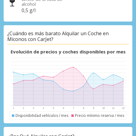
alcohol
0,5 g/l
Descuentos especiales
¿Cuándo es más barato Alquilar un Coche en
Accede a ofertas exclusivas de nuestros
Miconos con CarJet?
proveedores.
Evolución de precios y coches disponibles por mes
Iniciar sesión con eLink
Disponibilidad vehículos / mes
Precio mínimo reserva / mes