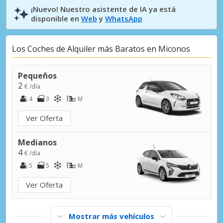
¡Nuevo! Nuestro asistente de IA ya está
disponible en
Web
y
WhatsApp
Los Coches de Alquiler más Baratos en Miconos
Pequeños
2
€ /día
4
3
M
Ver Oferta
Medianos
4
€ /día
5
5
M
Ver Oferta
Mostrar más vehículos