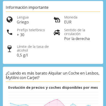
Información importante
Lengua
Moneda
Griego
EUR
Prefijo telefónico
Sentido de la
circulación
+ 30
Por la derecha
Límite de la tasa de
Descuentos especiales
alcohol
Accede a ofertas exclusivas de nuestros
0,5 g/l
proveedores.
¿Cuándo es más barato Alquilar un Coche en Lesbos,
Mytilini con CarJet?
Iniciar sesión con eLink
Evolución de precios y coches disponibles por mes