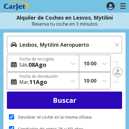
Alquiler de Coches en Lesvos, Mytilini
Reserva tu coche en 3 minutos
Fecha de recogida:
08
Ago
Sáb
3
dias
Fecha de devolución:
11
Ago
Mar
Devolver el coche en la misma oficina
Conductor de entre 26 y 69 años