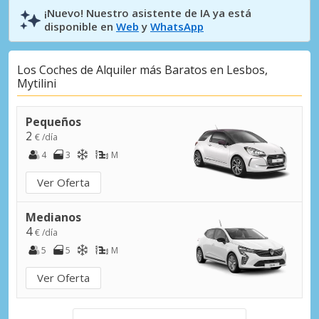
¡Nuevo! Nuestro asistente de IA ya está
disponible en
Web
y
WhatsApp
Los Coches de Alquiler más Baratos en Lesbos,
Mytilini
Pequeños
2
€ /día
4
3
M
Ver Oferta
Medianos
4
€ /día
5
5
M
Ver Oferta