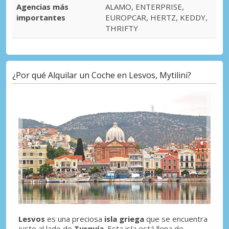
Agencias más
ALAMO, ENTERPRISE,
importantes
EUROPCAR, HERTZ, KEDDY,
THRIFTY
¿Por qué Alquilar un Coche en Lesvos, Mytilini?
Lesvos
es una preciosa
isla griega
que se encuentra
justo al lado de
Turquía
. Esta isla está llena de