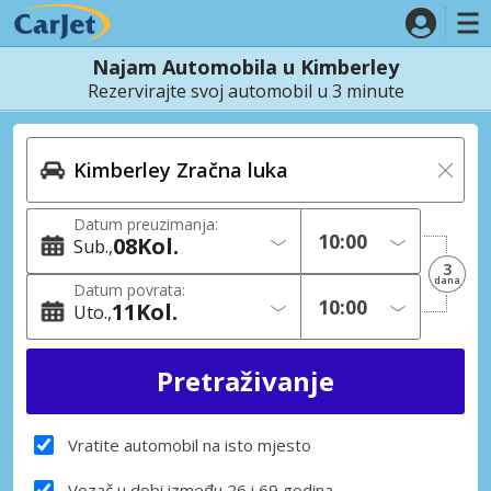
Najam Automobila u Kimberley
Rezervirajte svoj automobil u 3 minute
Datum preuzimanja:
08
Kol.
Sub.
3
dana
Datum povrata:
11
Kol.
Uto.
Vratite automobil na isto mjesto
Vozač u dobi između 26 i 69 godina