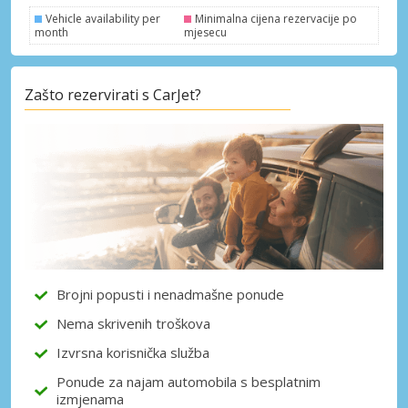
Vehicle availability per
Minimalna cijena rezervacije po
month
mjesecu
Posebni popusti
Zašto rezervirati s CarJet?
Pristupite ekskluzivnim ponudama naših
dobavljača
Prijava putem eLinka
Brojni popusti i nenadmašne ponude
Nema skrivenih troškova
Izvrsna korisnička služba
Ponude za najam automobila s besplatnim
izmjenama