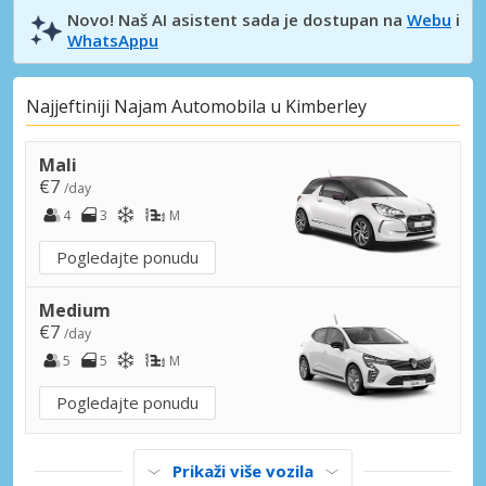
Novo! Naš AI asistent sada je dostupan na
Webu
i
WhatsAppu
Najjeftiniji Najam Automobila u Kimberley
Mali
€7
/day
4
3
M
Pogledajte ponudu
Medium
€7
/day
5
5
M
Pogledajte ponudu
Prikaži više vozila