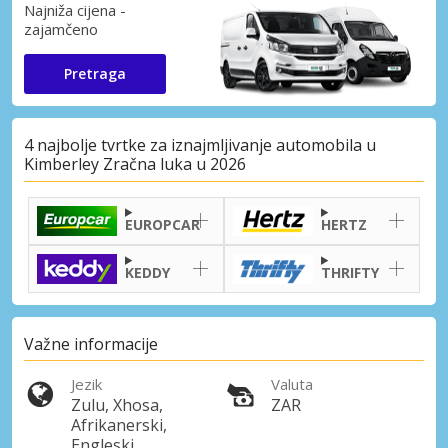
Najniža cijena -
zajamčeno
Pretraga
4 najbolje tvrtke za iznajmljivanje automobila u
Kimberley Zračna luka u 2026
EUROPCAR
HERTZ
KEDDY
THRIFTY
Važne informacije
Jezik
Valuta
Zulu, Xhosa,
ZAR
Afrikanerski,
Engleski