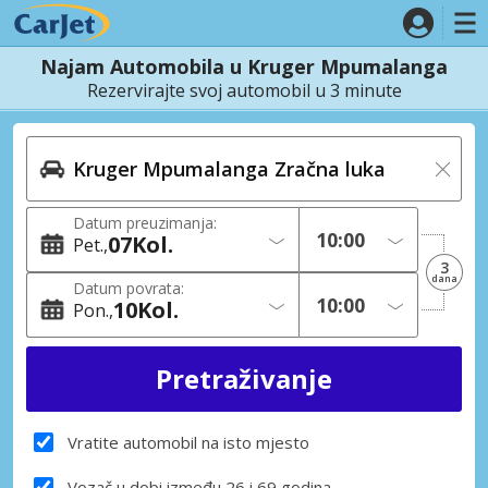
Najam Automobila u Kruger Mpumalanga
Rezervirajte svoj automobil u 3 minute
Datum preuzimanja:
07
Kol.
Pet.
3
dana
Datum povrata:
10
Kol.
Pon.
Vratite automobil na isto mjesto
Vozač u dobi između 26 i 69 godina