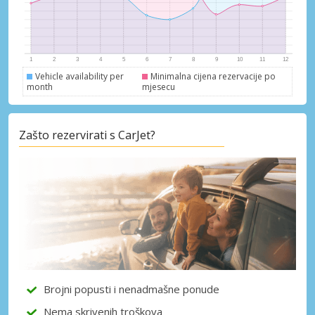
Vehicle availability per
Minimalna cijena rezervacije po
month
mjesecu
Posebni popusti
Pristupite ekskluzivnim ponudama naših
Zašto rezervirati s CarJet?
dobavljača
Prijava putem eLinka
Brojni popusti i nenadmašne ponude
Nema skrivenih troškova