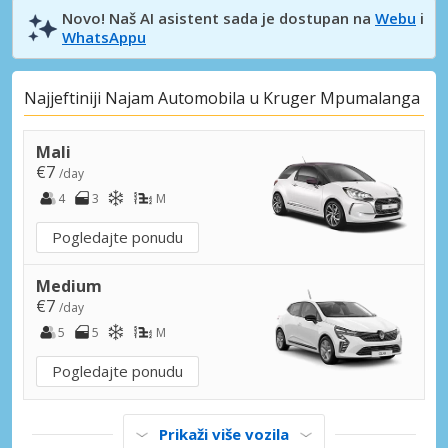
Novo! Naš AI asistent sada je dostupan na
Webu
i
WhatsAppu
Najjeftiniji Najam Automobila u Kruger Mpumalanga
Mali
€7
/day
4
3
M
Pogledajte ponudu
Medium
€7
/day
5
5
M
Pogledajte ponudu
Prikaži više vozila