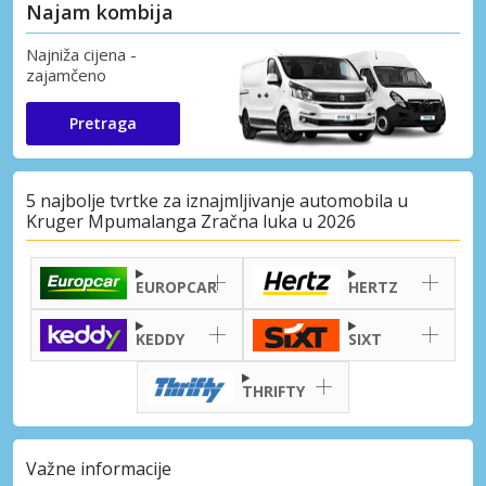
Najam kombija
Najniža cijena -
zajamčeno
Pretraga
5 najbolje tvrtke za iznajmljivanje automobila u
Kruger Mpumalanga Zračna luka u 2026
EUROPCAR
HERTZ
KEDDY
SIXT
THRIFTY
Važne informacije