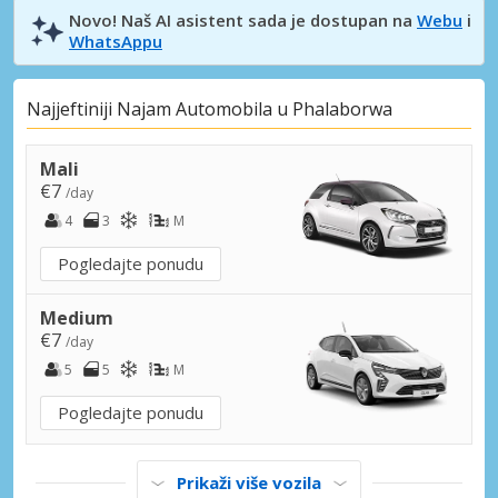
Novo! Naš AI asistent sada je dostupan na
Webu
i
WhatsAppu
Najjeftiniji Najam Automobila u Phalaborwa
Mali
€7
/day
4
3
M
Pogledajte ponudu
Medium
€7
/day
5
5
M
Pogledajte ponudu
Prikaži više vozila