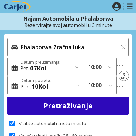
Najam Automobila u Phalaborwa
Rezervirajte svoj automobil u 3 minute
Datum preuzimanja:
07
Kol.
Pet.
3
dana
Datum povrata:
10
Kol.
Pon.
Vratite automobil na isto mjesto
Vozač u dobi između 26 i 69 godina