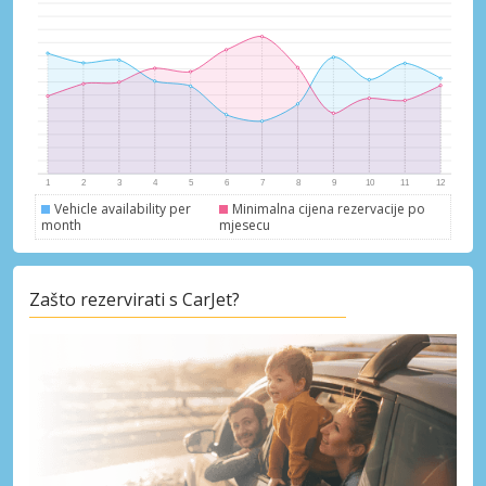
Vehicle availability per
Minimalna cijena rezervacije po
month
mjesecu
Zašto rezervirati s CarJet?
Posebni popusti
Pristupite ekskluzivnim ponudama naših
dobavljača