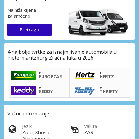
Najniža cijena -
zajamčeno
Pretraga
4 najbolje tvrtke za iznajmljivanje automobila u
Pietermaritzburg Zračna luka u 2026
EUROPCAR
HERTZ
KEDDY
THRIFTY
Važne informacije
Jezik
Valuta
Zulu, Xhosa,
ZAR
Afrikanerski,