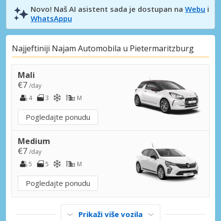
Novo! Naš AI asistent sada je dostupan na
Webu
i
WhatsAppu
Najjeftiniji Najam Automobila u Pietermaritzburg
Mali
€7
/day
4
3
M
Pogledajte ponudu
Medium
€7
/day
5
5
M
Pogledajte ponudu
Prikaži više vozila