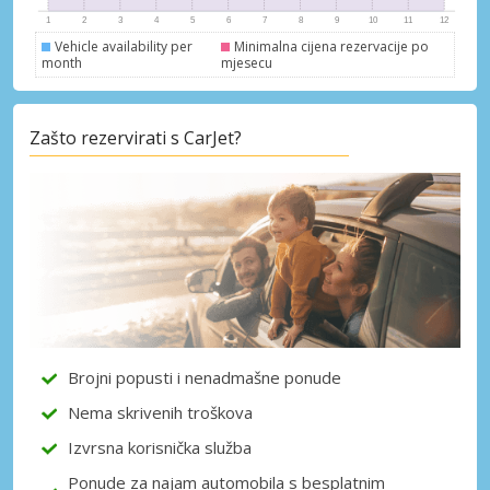
Vehicle availability per
Minimalna cijena rezervacije po
month
mjesecu
Posebni popusti
Zašto rezervirati s CarJet?
Pristupite ekskluzivnim ponudama naših
dobavljača
Prijava putem eLinka
Brojni popusti i nenadmašne ponude
Nema skrivenih troškova
Izvrsna korisnička služba
Ponude za najam automobila s besplatnim