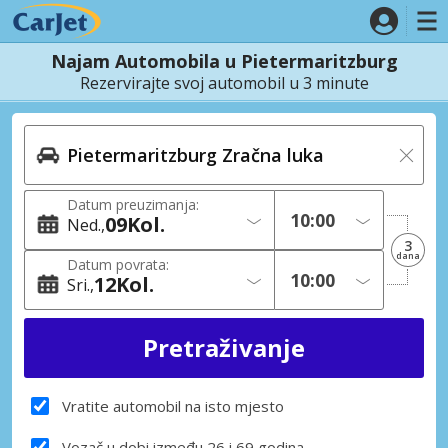
Najam Automobila u Pietermaritzburg
Rezervirajte svoj automobil u 3 minute
Datum preuzimanja:
09
Kol.
Ned.
3
dana
Datum povrata:
12
Kol.
Sri.
Vratite automobil na isto mjesto
Vozač u dobi između 26 i 69 godina