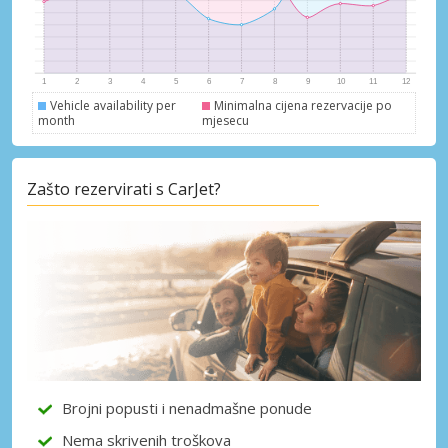
Vehicle availability per
Minimalna cijena rezervacije po
month
mjesecu
Posebni popusti
Pristupite ekskluzivnim ponudama naših
Zašto rezervirati s CarJet?
dobavljača
Prijava putem eLinka
Brojni popusti i nenadmašne ponude
Nema skrivenih troškova