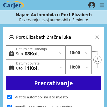
Najam Automobila u Port Elizabeth
Rezervirajte svoj automobil u 3 minute
Datum preuzimanja:
08
Kol.
Sub.
3
dana
Datum povrata:
11
Kol.
Uto.
Vratite automobil na isto mjesto
Vozač u dobi između 26 i 69 godina