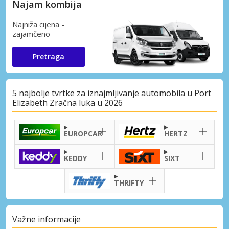
Najam kombija
Najniža cijena -
zajamčeno
Pretraga
5 najbolje tvrtke za iznajmljivanje automobila u Port
Elizabeth Zračna luka u 2026
EUROPCAR
HERTZ
KEDDY
SIXT
THRIFTY
Važne informacije