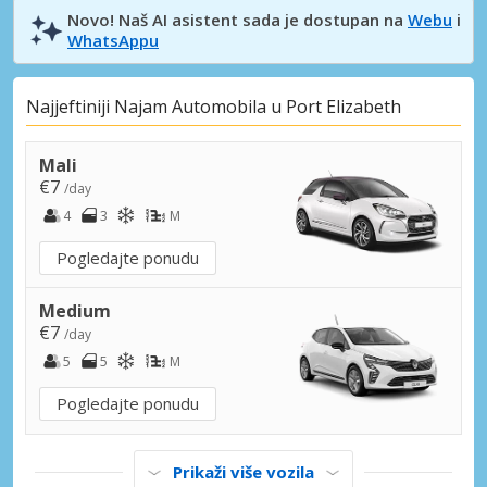
Novo! Naš AI asistent sada je dostupan na
Webu
i
WhatsAppu
Najjeftiniji Najam Automobila u Port Elizabeth
Mali
€7
/day
4
3
M
Pogledajte ponudu
Medium
€7
/day
5
5
M
Pogledajte ponudu
Prikaži više vozila