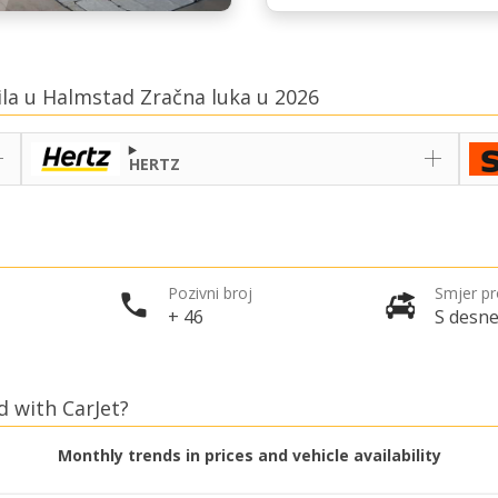
ila u Halmstad Zračna luka u 2026
HERTZ
Pozivni broj
Smjer p
+ 46
S desne
d with CarJet?
Monthly trends in prices and vehicle availability