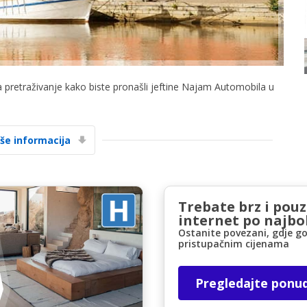
a pretraživanje kako biste pronašli jeftine Najam Automobila u
Posebni popusti
Pristupite ekskluzivnim ponudama naših
iše informacija
dobavljača
Trebate brz i pou
Prijava putem eLinka
internet po najbol
Ostanite povezani, gdje go
pristupačnim cijenama
Pregledajte ponu