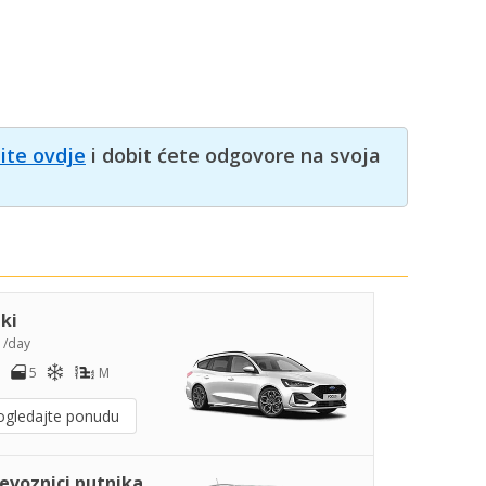
nite ovdje
i dobit ćete odgovore na svoja
iki
9
/day
5
M
ogledajte ponudu
jevoznici putnika