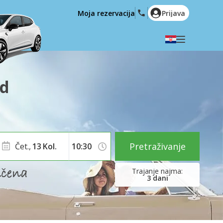
Moja rezervacija
Prijava
Odaberite svoj jezik
English
Español
ad
Deutsch
Français
Italiano
Nederlands
Português
English (US)
Polski
Türkçe
Pretraživanje
Čet.,
13
Kol.
Română
Ελληνικά
Русский
Hrvatski
3
dani
العربية