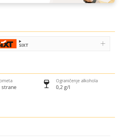
SIXT
rometa
Ograničenje alkohola
 strane
0,2 g/l