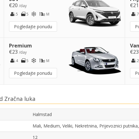
€20
€2
/day
5
5
M
7
Pogledajte ponudu
P
Premium
Van
€23
€2
/day
4
5
M
2
Pogledajte ponudu
P
d Zračna luka
Halmstad
Mali, Medium, Veliki, Nekretnina, Prijevoznici putni
12