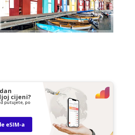
zdan
joj cijeni?
d putujete, po
de eSIM-a