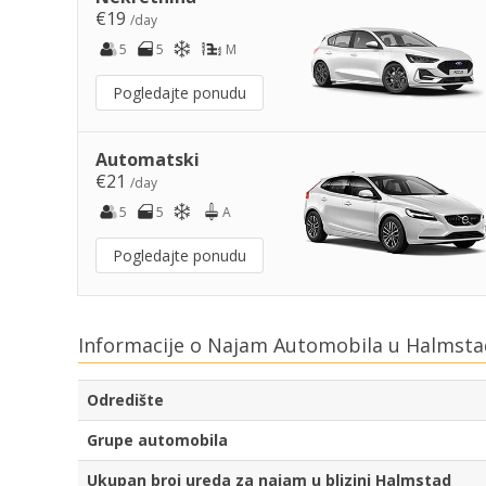
€19
/day
5
5
M
Pogledajte ponudu
Automatski
€21
/day
5
5
A
Pogledajte ponudu
Informacije o Najam Automobila u Halmsta
Odredište
Grupe automobila
Ukupan broj ureda za najam u blizini Halmstad