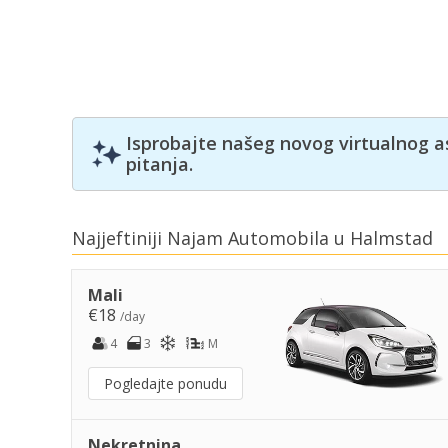
Isprobajte našeg novog virtualnog a
pitanja.
Najjeftiniji Najam Automobila u Halmstad
Mali
€18
/day
4
3
M
Pogledajte ponudu
Nekretnina