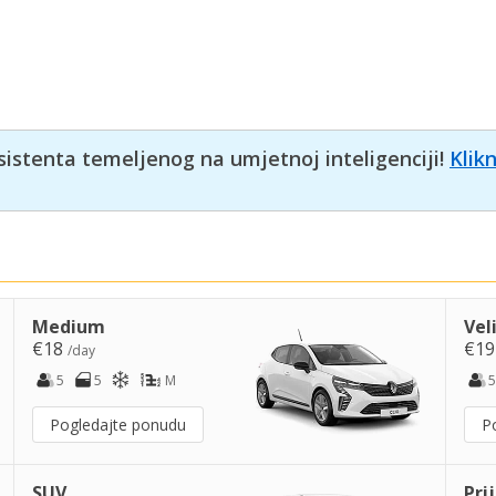
sistenta temeljenog na umjetnoj inteligenciji!
Klik
Medium
Vel
€18
€1
/day
5
5
M
5
Pogledajte ponudu
P
SUV
Pri