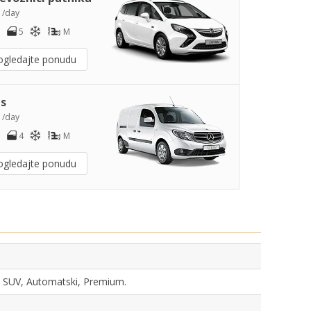
1
/day
5
M
ogledajte ponudu
s
3
/day
4
M
ogledajte ponudu
ka, SUV, Automatski, Premium.