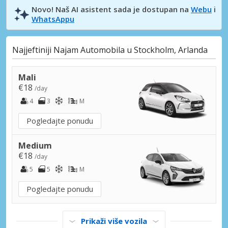
Novo! Naš AI asistent sada je dostupan na
Webu
i
WhatsAppu
Najjeftiniji Najam Automobila u Stockholm, Arlanda
Mali
€18
/day
4
3
M
Pogledajte ponudu
Medium
€18
/day
5
5
M
Pogledajte ponudu
Prikaži više vozila