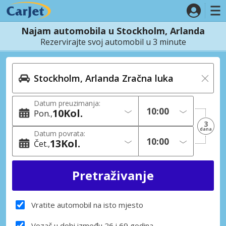
Najam automobila u Stockholm, Arlanda
Rezervirajte svoj automobil u 3 minute
Datum preuzimanja:
10
Kol.
Pon.
3
dana
Datum povrata:
13
Kol.
Čet.
Vratite automobil na isto mjesto
Vozač u dobi između 26 i 69 godina