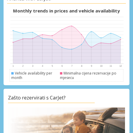
Posebni popusti
Monthly trends in prices and vehicle availability
Pristupite ekskluzivnim ponudama naših
dobavljača
Prijava putem eLinka
Vehicle availability per
Minimalna cijena rezervacije po
month
mjesecu
Zašto rezervirati s CarJet?