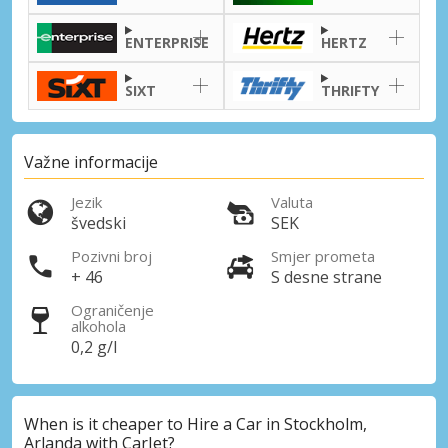
ENTERPRISE
HERTZ
SIXT
THRIFTY
Važne informacije
Jezik
Valuta
švedski
SEK
Pozivni broj
Smjer prometa
+ 46
S desne strane
Ograničenje
alkohola
0,2 g/l
When is it cheaper to Hire a Car in Stockholm,
Arlanda with CarJet?