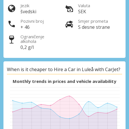
Jezik
Valuta
švedski
SEK
Pozivni broj
Smjer prometa
+ 46
S desne strane
Ograničenje
alkohola
0,2 g/l
When is it cheaper to Hire a Car in Luleå with CarJet?
Monthly trends in prices and vehicle availability
Posebni popusti
Pristupite ekskluzivnim ponudama naših
dobavljača