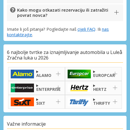
Kako mogu otkazati rezervaciju ili zatražiti
povrat novca?
Imate li još pitanja? Pogledajte naš
cijeli FAQ
. Ili
nas
kontaktirajte
.
6 najbolje tvrtke za iznajmljivanje automobila u Luleå
Zračna luka u 2026
ALAMO
EUROPCAR
ENTERPRISE
HERTZ
SIXT
THRIFTY
Važne informacije