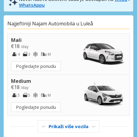
WhatsAppu
Najjeftiniji Najam Automobila u Luleå
Mali
€18
/day
4
3
M
Pogledajte ponudu
Medium
€18
/day
5
5
M
Pogledajte ponudu
Prikaži više vozila