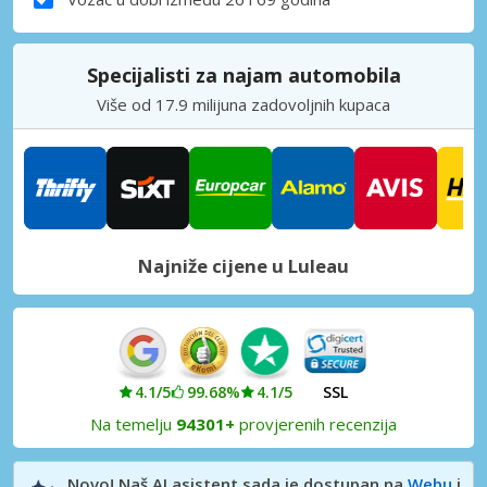
Specijalisti za najam automobila
Više od 17.9 milijuna zadovoljnih kupaca
Najniže cijene u Luleau
4.1/5
99.68%
4.1/5
SSL
Na temelju
94301+
provjerenih recenzija
Novo! Naš AI asistent sada je dostupan na
Webu
i