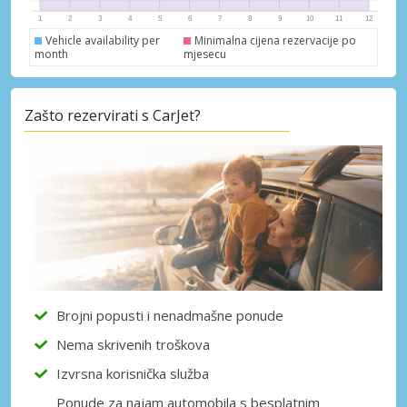
Vehicle availability per
Minimalna cijena rezervacije po
Prijava putem eLinka
month
mjesecu
Zašto rezervirati s CarJet?
Brojni popusti i nenadmašne ponude
Nema skrivenih troškova
Izvrsna korisnička služba
Ponude za najam automobila s besplatnim