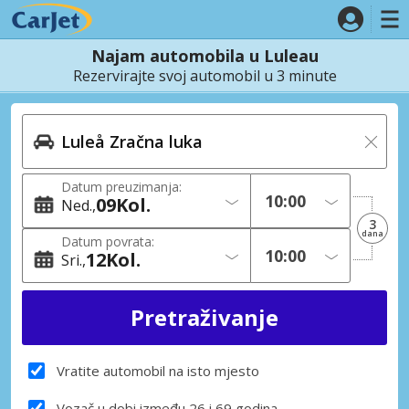
Najam automobila u Luleau
Rezervirajte svoj automobil u 3 minute
Datum preuzimanja:
09
Kol.
Ned.
3
dana
Datum povrata:
12
Kol.
Sri.
Vratite automobil na isto mjesto
Vozač u dobi između 26 i 69 godina