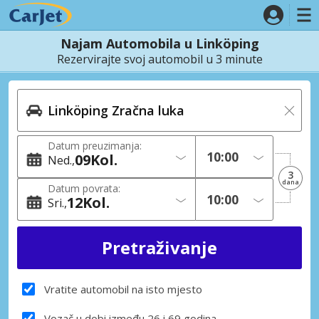
Najam Automobila u Linköping
Rezervirajte svoj automobil u 3 minute
Datum preuzimanja:
09
Kol.
Ned.
3
dana
Datum povrata:
12
Kol.
Sri.
Vratite automobil na isto mjesto
Vozač u dobi između 26 i 69 godina