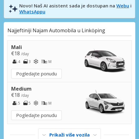
Novo! Naš AI asistent sada je dostupan na
Webu
i
WhatsAppu
Najjeftiniji Najam Automobila u Linköping
Mali
€18
/day
4
3
M
Pogledajte ponudu
Medium
€18
/day
5
5
M
Pogledajte ponudu
Prikaži više vozila