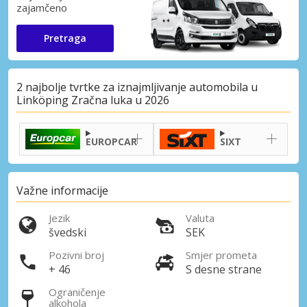
zajamčeno
Pretraga
2 najbolje tvrtke za iznajmljivanje automobila u
Linköping Zračna luka u 2026
EUROPCAR
SIXT
Važne informacije
Jezik
Valuta
švedski
SEK
Pozivni broj
Smjer prometa
+ 46
S desne strane
Ograničenje
alkohola