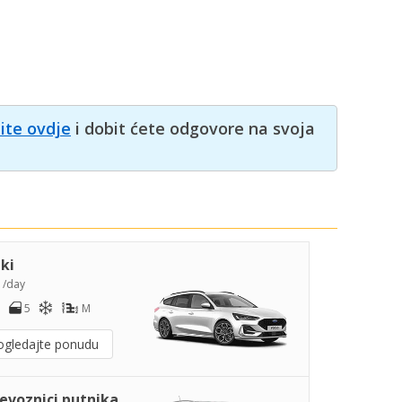
nite ovdje
i dobit ćete odgovore na svoja
iki
9
/day
5
M
ogledajte ponudu
jevoznici putnika