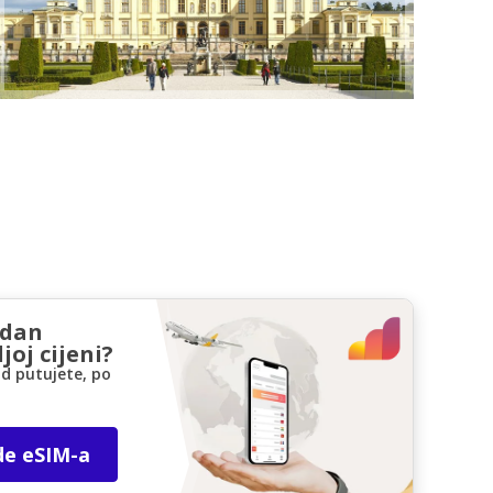
zdan
joj cijeni?
d putujete, po
de eSIM-a