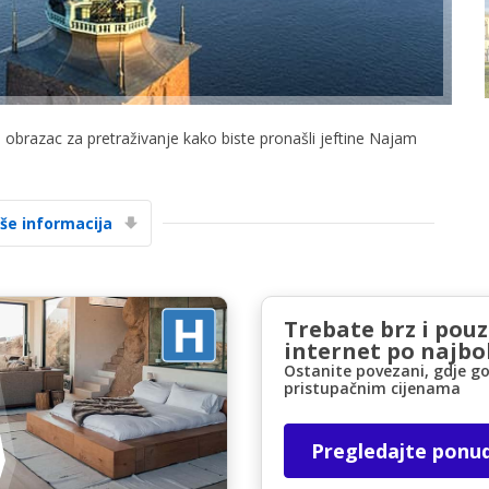
i obrazac za pretraživanje kako biste pronašli jeftine Najam
Posebni popusti
Pristupite ekskluzivnim ponudama naših
iše informacija
dobavljača
Trebate brz i pou
Prijava putem eLinka
internet po najbol
Ostanite povezani, gdje go
pristupačnim cijenama
Pregledajte ponu