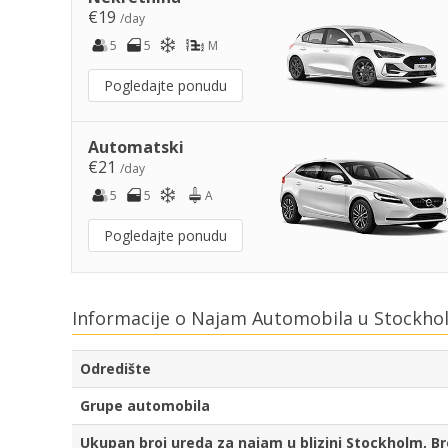
€19
/day
5
5
M
Pogledajte ponudu
Automatski
€21
/day
5
5
A
Pogledajte ponudu
Informacije o Najam Automobila u Stockh
Odredište
Grupe automobila
Ukupan broj ureda za najam u blizini Stockholm, 