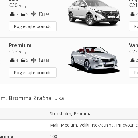
€20
€2
/day
5
5
M
7
Pogledajte ponudu
P
Premium
Van
€23
€2
/day
4
5
M
2
Pogledajte ponudu
P
olm, Bromma Zračna luka
Stockholm, Bromma
Mali, Medium, Veliki, Nekretnina, Prijevozni
Bromma
100