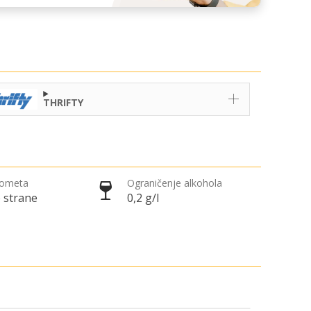
THRIFTY
rometa
Ograničenje alkohola
 strane
0,2 g/l