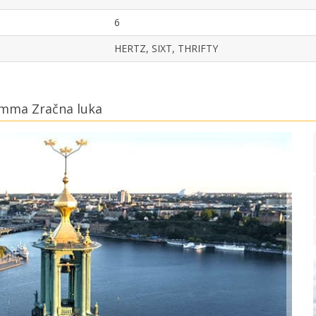
6
HERTZ, SIXT, THRIFTY
omma Zračna luka