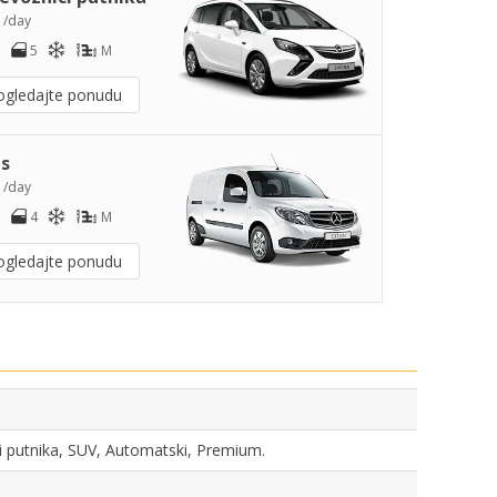
1
/day
5
M
ogledajte ponudu
s
3
/day
4
M
ogledajte ponudu
ci putnika, SUV, Automatski, Premium.