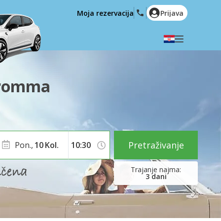
Moja rezervacija
Prijava
Odaberite svoj jezik
English
Español
Bromma
Deutsch
Français
Italiano
Nederlands
Português
English (US)
Polski
Türkçe
Pretraživanje
Pon.,
10
Kol.
Română
Ελληνικά
Русский
Hrvatski
3
dani
العربية