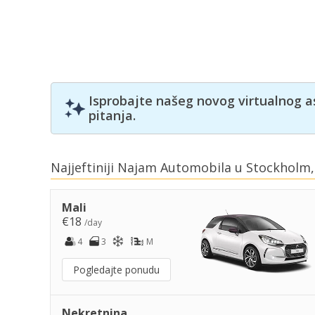
Isprobajte našeg novog virtualnog a
pitanja.
Najjeftiniji Najam Automobila u Stockhol
Mali
€18
/day
4
3
M
Pogledajte ponudu
Nekretnina