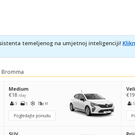
sistenta temeljenog na umjetnoj inteligenciji!
Klik
m, Bromma
Medium
Vel
€18
€1
/day
5
5
M
5
Pogledajte ponudu
P
SUV
Pri