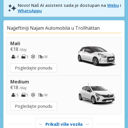
Novo! Naš AI asistent sada je dostupan na
Webu
i
WhatsAppu
Najjeftiniji Najam Automobila u Trollhättan
Mali
€18
/day
4
3
M
Pogledajte ponudu
Medium
€18
/day
5
5
M
Pogledajte ponudu
Prikaži više vozila