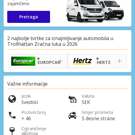
zajamčeno
Pretraga
2 najbolje tvrtke za iznajmljivanje automobila u
Trollhättan Zračna luka u 2026
EUROPCAR
HERTZ
Važne informacije
Jezik
Valuta
švedski
SEK
Pozivni broj
Smjer prometa
+ 46
S desne strane
Ograničenje
alkohola