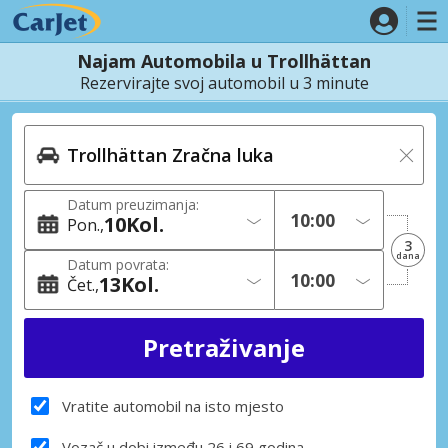
Najam Automobila u Trollhättan
Rezervirajte svoj automobil u 3 minute
Datum preuzimanja:
10
Kol.
Pon.
3
dana
Datum povrata:
13
Kol.
Čet.
Vratite automobil na isto mjesto
Vozač u dobi između 26 i 69 godina