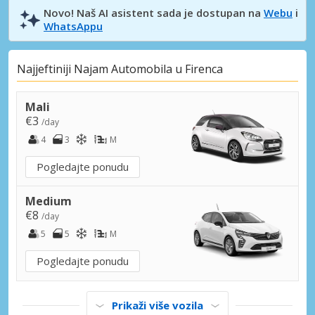
Novo! Naš AI asistent sada je dostupan na
Webu
i
WhatsAppu
Najjeftiniji Najam Automobila u Firenca
Mali
€3
/day
4
3
M
Pogledajte ponudu
Medium
€8
/day
5
5
M
Pogledajte ponudu
Prikaži više vozila