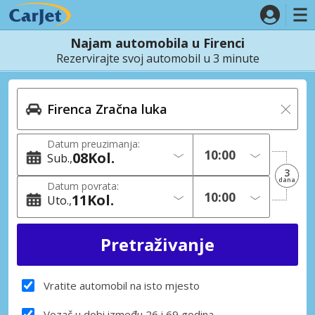
Najam automobila u Firenci
Rezervirajte svoj automobil u 3 minute
Datum preuzimanja:
08
Kol.
Sub.
3
dana
Datum povrata:
11
Kol.
Uto.
Vratite automobil na isto mjesto
Vozač u dobi između 26 i 69 godina