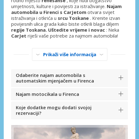
rodno mjesto
renesanse
, koje nudi bogatstvo
umjetnosti, kulture i povijesti za istraživanje.
Najam
automobila u Firenci s CarJetom
otvara svijet
istraživanja i otkrića u
srcu Toskane
. Krenite izvan
povijesnih ulica grada kako biste otkrili blaga diljem
regije Toskana. Uštedite vrijeme i novac
: Neka
CarJet
riješi vaše potrebe za najmom automobila!
Prikaži više informacija
Odaberite najam automobila s
automatskim mjenjačem u Firenca
Najam motocikala u Firenca
Koje dodatke mogu dodati svojoj
rezervaciji?