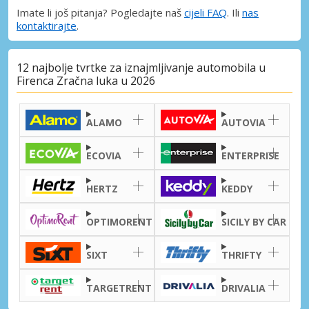
Imate li još pitanja? Pogledajte naš
cijeli FAQ
. Ili
nas
kontaktirajte
.
12 najbolje tvrtke za iznajmljivanje automobila u
Firenca Zračna luka u 2026
ALAMO
AUTOVIA
ECOVIA
ENTERPRISE
HERTZ
KEDDY
OPTIMORENT
SICILY BY CAR
SIXT
THRIFTY
TARGETRENT
DRIVALIA