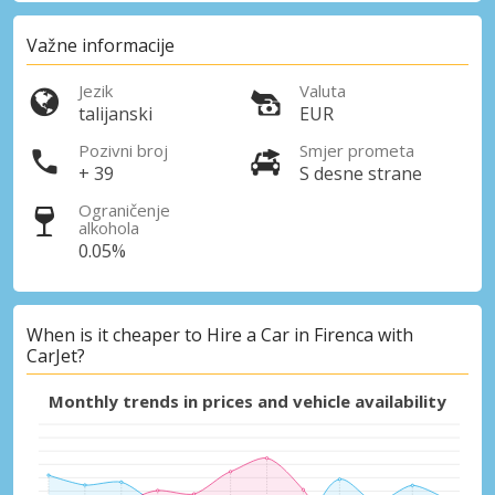
Važne informacije
Jezik
Valuta
talijanski
EUR
Pozivni broj
Smjer prometa
+ 39
S desne strane
Ograničenje
Posebni popusti
alkohola
Pristupite ekskluzivnim ponudama naših
0.05%
dobavljača
When is it cheaper to Hire a Car in Firenca with
CarJet?
Prijava putem eLinka
Monthly trends in prices and vehicle availability