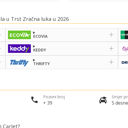
ila u Trst Zračna luka u 2026
ECOVIA
KEDDY
THRIFTY
Pozivni broj
Smjer p
+ 39
S desne
h CarJet?