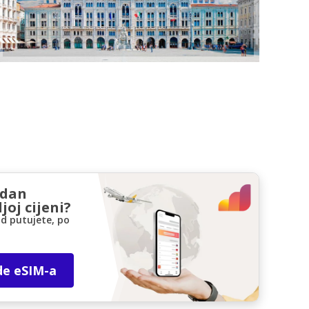
zdan
joj cijeni?
d putujete, po
de eSIM-a