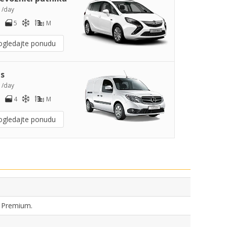
1
/day
5
M
ogledajte ponudu
s
2
/day
4
M
ogledajte ponudu
, Premium.