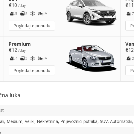
€10
€1
/day
5
5
M
7
Pogledajte ponudu
P
Premium
Van
€12
€1
/day
4
5
M
2
Pogledajte ponudu
P
čna luka
st
li, Medium, Veliki, Nekretnina, Prijevoznici putnika, SUV, Automatski
6