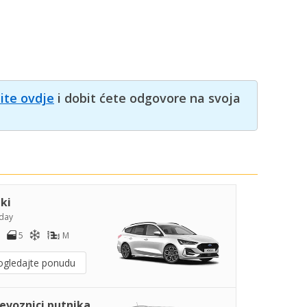
nite ovdje
i dobit ćete odgovore na svoja
iki
day
5
M
ogledajte ponudu
jevoznici putnika