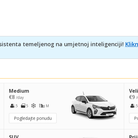
sistenta temeljenog na umjetnoj inteligenciji!
Klik
Medium
Vel
€8
€9
/day
/
5
5
M
5
Pogledajte ponudu
P
SUV
Pri