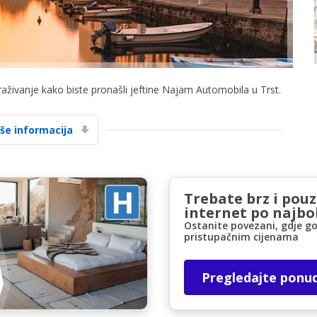
traživanje kako biste pronašli jeftine Najam Automobila u Trst.
Posebni popusti
iše informacija
Pristupite ekskluzivnim ponudama naših
dobavljača
Trebate brz i pou
internet po najbol
Prijava putem eLinka
Ostanite povezani, gdje go
pristupačnim cijenama
Pregledajte ponu