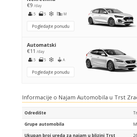
€9
/day
5
5
M
Pogledajte ponudu
Automatski
€11
/day
5
5
A
Pogledajte ponudu
Informacije o Najam Automobila u Trst Zra
Odredište
Tr
Grupe automobila
Ma
Ukupan broj ureda za najam u blizini Trst
2