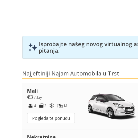
Isprobajte našeg novog virtualnog a
pitanja.
Najjeftiniji Najam Automobila u Trst
Mali
€3
/day
4
3
M
Pogledajte ponudu
Nekretnina