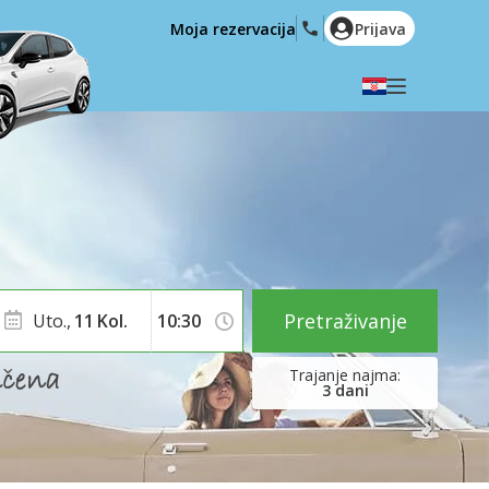
Moja rezervacija
Prijava
Odaberite svoj jezik
English
Español
Deutsch
Français
Italiano
Nederlands
Português
English (US)
Polski
Türkçe
Pretraživanje
Uto.,
11
Kol.
Română
Ελληνικά
Русский
Hrvatski
3
dani
العربية