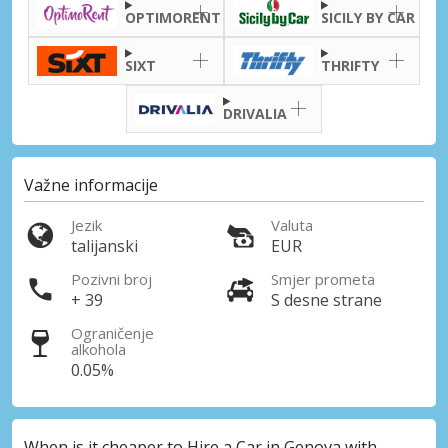
OPTIMORENT
SICILY BY CAR
SIXT
THRIFTY
DRIVALIA
Važne informacije
Jezik
Valuta
talijanski
EUR
Pozivni broj
Smjer prometa
+ 39
S desne strane
Ograničenje
alkohola
0.05%
When is it cheaper to Hire a Car in Genova with