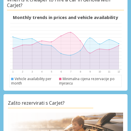
CarJet?
Posebni popusti
Pristupite ekskluzivnim ponudama naših
Monthly trends in prices and vehicle availability
dobavljača
Prijava putem eLinka
Vehicle availability per
Minimalna cijena rezervacije po
month
mjesecu
Zašto rezervirati s CarJet?