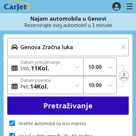
Najam automobila u Genovi
Rezervirajte svoj automobil u 3 minute
Datum preuzimanja:
11
Kol.
Uto.
3
dana
Datum povrata:
14
Kol.
Pet.
Vratite automobil na isto mjesto
Vozač u dobi između 26 i 69 godina