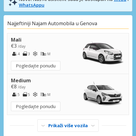
WhatsAppu
Najjeftiniji Najam Automobila u Genova
Mali
€3
/day
4
3
M
Pogledajte ponudu
Medium
€8
/day
5
5
M
Pogledajte ponudu
Prikaži više vozila