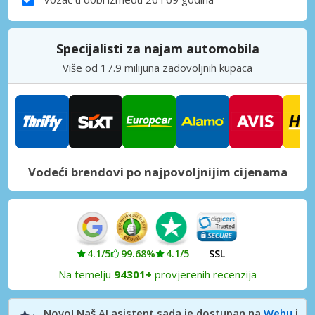
Specijalisti za najam automobila
Više od 17.9 milijuna zadovoljnih kupaca
Vodeći brendovi po najpovoljnijim cijenama
4.1/5
99.68%
4.1/5
SSL
Na temelju
94301+
provjerenih recenzija
Novo! Naš AI asistent sada je dostupan na
Webu
i