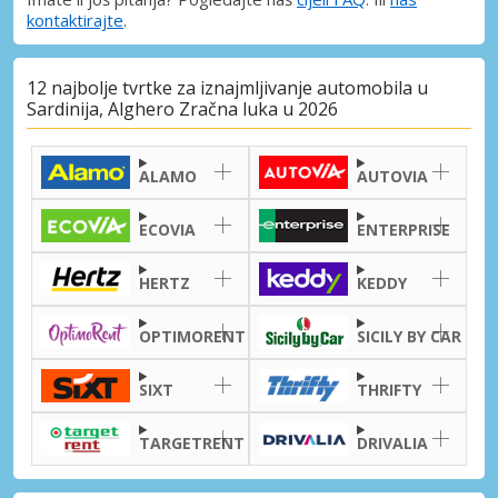
kontaktirajte
.
12 najbolje tvrtke za iznajmljivanje automobila u
Sardinija, Alghero Zračna luka u 2026
ALAMO
AUTOVIA
ECOVIA
ENTERPRISE
HERTZ
KEDDY
OPTIMORENT
SICILY BY CAR
SIXT
THRIFTY
TARGETRENT
DRIVALIA