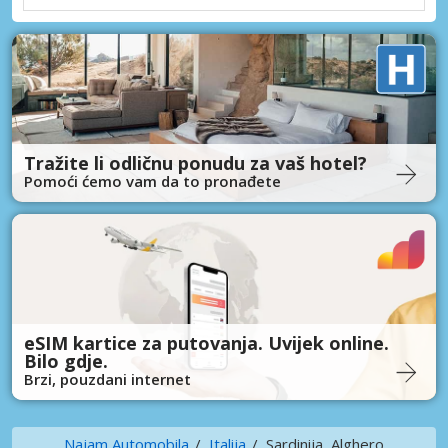
Tražite li odličnu ponudu za vaš hotel?
Pomoći ćemo vam da to pronađete
eSIM kartice za putovanja. Uvijek online.
Bilo gdje.
Brzi, pouzdani internet
Najam Automobila
Italija
Sardinija, Alghero