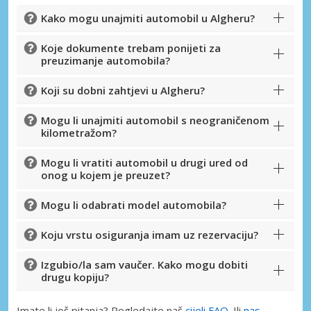
Kako mogu unajmiti automobil u Algheru?
Koje dokumente trebam ponijeti za
preuzimanje automobila?
Koji su dobni zahtjevi u Algheru?
Mogu li unajmiti automobil s neograničenom
kilometražom?
Mogu li vratiti automobil u drugi ured od
onog u kojem je preuzet?
Mogu li odabrati model automobila?
Koju vrstu osiguranja imam uz rezervaciju?
Izgubio/la sam vaučer. Kako mogu dobiti
drugu kopiju?
Imate li još pitanja? Pogledajte naš
cijeli FAQ
. Ili
nas