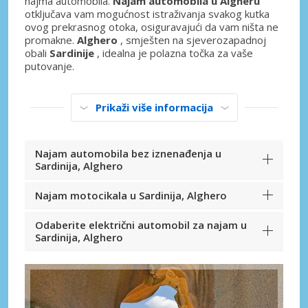
najma automobila.
Najam automobila u Algheru
otključava vam mogućnost istraživanja svakog kutka
ovog prekrasnog otoka, osiguravajući da vam ništa ne
promakne.
Alghero
, smješten na sjeverozapadnoj
obali
Sardinije
, idealna je polazna točka za vaše
putovanje.
Prikaži više informacija
Najam automobila bez iznenađenja u
Sardinija, Alghero
Najam motocikala u Sardinija, Alghero
Odaberite električni automobil za najam u
Sardinija, Alghero