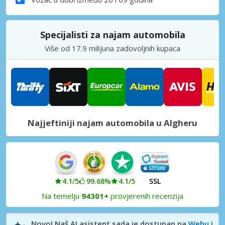
Specijalisti za najam automobila
Više od 17.9 milijuna zadovoljnih kupaca
Najjeftiniji najam automobila u Algheru
4.1/5
99.68%
4.1/5
SSL
Na temelju
94301+
provjerenih recenzija
Novo! Naš AI asistent sada je dostupan na
Webu
i