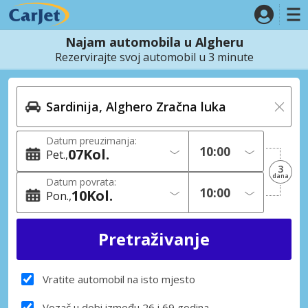
Najam automobila u Algheru
Rezervirajte svoj automobil u 3 minute
Datum preuzimanja:
07
Kol.
Pet.
3
dana
Datum povrata:
10
Kol.
Pon.
Vratite automobil na isto mjesto
Vozač u dobi između 26 i 69 godina