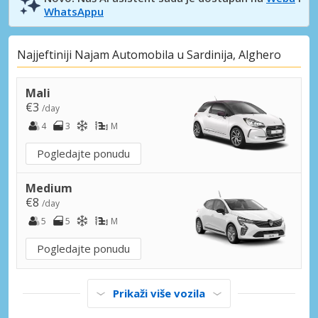
WhatsAppu
Najjeftiniji Najam Automobila u Sardinija, Alghero
Mali
€3
/day
4
3
M
Pogledajte ponudu
Medium
€8
/day
5
5
M
Pogledajte ponudu
Prikaži više vozila