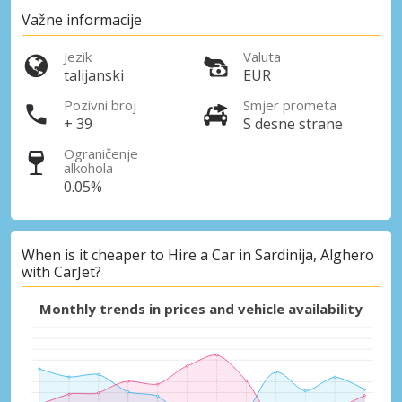
Važne informacije
Jezik
Valuta
talijanski
EUR
Pozivni broj
Smjer prometa
+ 39
S desne strane
Ograničenje
Posebni popusti
alkohola
0.05%
Pristupite ekskluzivnim ponudama naših
dobavljača
When is it cheaper to Hire a Car in Sardinija, Alghero
with CarJet?
Prijava putem eLinka
Monthly trends in prices and vehicle availability