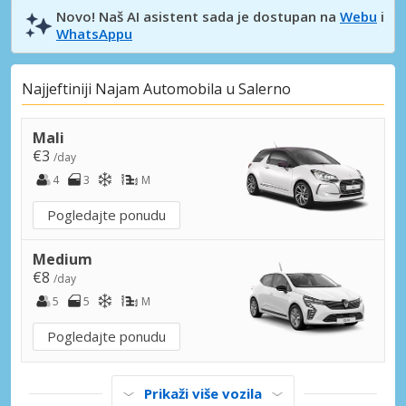
Novo! Naš AI asistent sada je dostupan na
Webu
i
WhatsAppu
Najjeftiniji Najam Automobila u Salerno
Mali
€3
/day
4
3
M
Pogledajte ponudu
Medium
€8
/day
5
5
M
Pogledajte ponudu
Prikaži više vozila