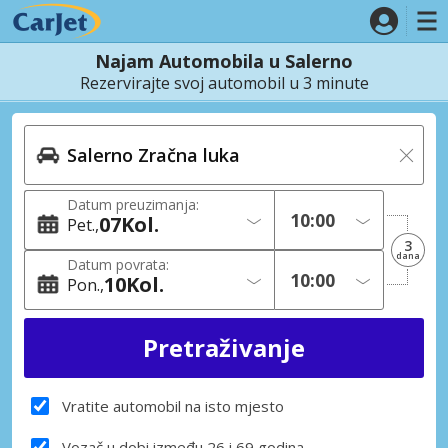
Najam Automobila u Salerno
Rezervirajte svoj automobil u 3 minute
Datum preuzimanja:
07
Kol.
Pet.
3
dana
Datum povrata:
10
Kol.
Pon.
Vratite automobil na isto mjesto
Vozač u dobi između 26 i 69 godina