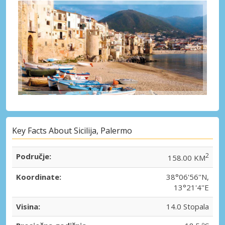
Key Facts About Sicilija, Palermo
Područje:
2
158.00 KM
Koordinate:
38°06'56''N,
13°21'4''E
Visina:
14.0 Stopala