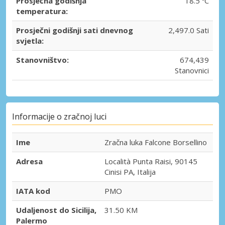
Prosječna godišnja
18.5 ºC
temperatura:
Prosječni godišnji sati dnevnog
2,497.0 Sati
svjetla:
Stanovništvo:
674,439
Stanovnici
Informacije o zračnoj luci
Ime
Zračna luka Falcone Borsellino
Adresa
Località Punta Raisi, 90145
Cinisi PA, Italija
IATA kod
PMO
Udaljenost do Sicilija,
31.50 KM
Palermo