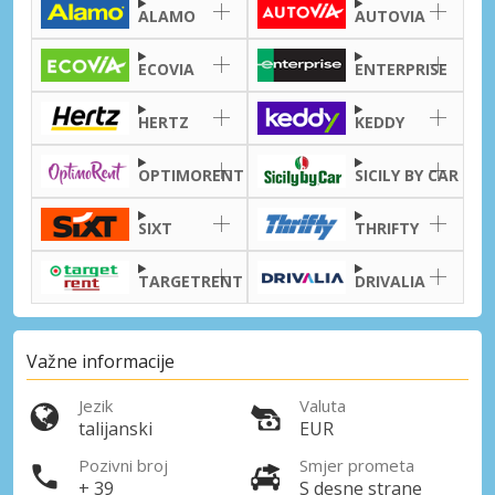
ALAMO
AUTOVIA
ECOVIA
ENTERPRISE
HERTZ
KEDDY
Posebni popusti
OPTIMORENT
SICILY BY CAR
Pristupite ekskluzivnim ponudama naših
dobavljača
SIXT
THRIFTY
TARGETRENT
DRIVALIA
Prijava putem eLinka
Važne informacije
Jezik
Valuta
talijanski
EUR
Pozivni broj
Smjer prometa
+ 39
S desne strane