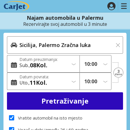
Najam automobila u Palermu
Rezervirajte svoj automobil u 3 minute
Datum preuzimanja:
08
Kol.
Sub.
3
dana
Datum povrata:
11
Kol.
Uto.
Vratite automobil na isto mjesto
Vozač u dobi između 26 i 69 godina