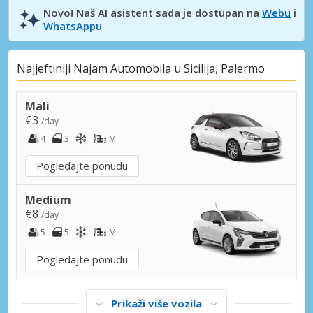
Novo! Naš AI asistent sada je dostupan na
Webu
i
WhatsAppu
Najjeftiniji Najam Automobila u Sicilija, Palermo
Mali
€3
/day
4
3
M
Pogledajte ponudu
Medium
€8
/day
5
5
M
Pogledajte ponudu
Prikaži više vozila