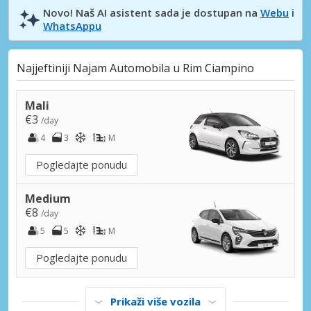
Novo! Naš AI asistent sada je dostupan na
Webu
i
WhatsAppu
Najjeftiniji Najam Automobila u Rim Ciampino
Mali
€3
/day
4
3
M
Pogledajte ponudu
Medium
€8
/day
5
5
M
Pogledajte ponudu
Prikaži više vozila