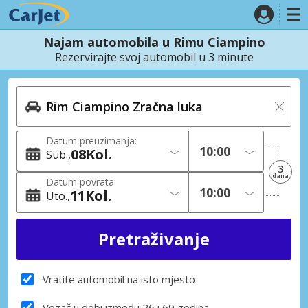
Najam automobila u Rimu Ciampino
Rezervirajte svoj automobil u 3 minute
Datum preuzimanja:
08
Kol.
Sub.
3
dana
Datum povrata:
11
Kol.
Uto.
Vratite automobil na isto mjesto
Vozač u dobi između 26 i 69 godina