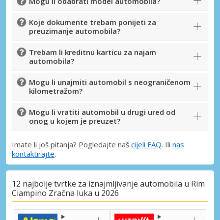
Mogu li odabrati model automobila?
Koje dokumente trebam ponijeti za
preuzimanje automobila?
Trebam li kreditnu karticu za najam
automobila?
Mogu li unajmiti automobil s neograničenom
kilometražom?
Mogu li vratiti automobil u drugi ured od
onog u kojem je preuzet?
Imate li još pitanja? Pogledajte naš
cijeli FAQ
. Ili
nas
kontaktirajte
.
12 najbolje tvrtke za iznajmljivanje automobila u Rim
Ciampino Zračna luka u 2026