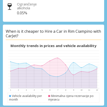
Ograničenje
alkohola
0.05%
Posebni popusti
Pristupite ekskluzivnim ponudama naših
When is it cheaper to Hire a Car in Rim Ciampino with
dobavljača
CarJet?
Monthly trends in prices and vehicle availability
Prijava putem eLinka
Vehicle availability per
Minimalna cijena rezervacije po
month
mjesecu