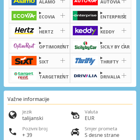
ALAMO
AUTOVIA
ECOVIA
ENTERPRISE
HERTZ
KEDDY
OPTIMORENT
SICILY BY CAR
SIXT
THRIFTY
TARGETRENT
DRIVALIA
Važne informacije
Jezik
Valuta
talijanski
EUR
Pozivni broj
Smjer prometa
+ 39
S desne strane