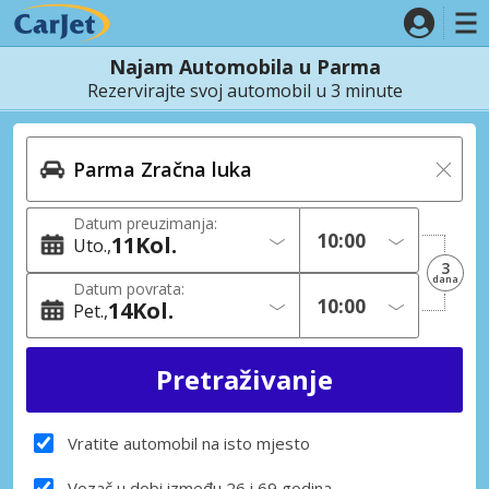
Najam Automobila u Parma
Rezervirajte svoj automobil u 3 minute
Datum preuzimanja:
11
Kol.
Uto.
3
dana
Datum povrata:
14
Kol.
Pet.
Vratite automobil na isto mjesto
Vozač u dobi između 26 i 69 godina