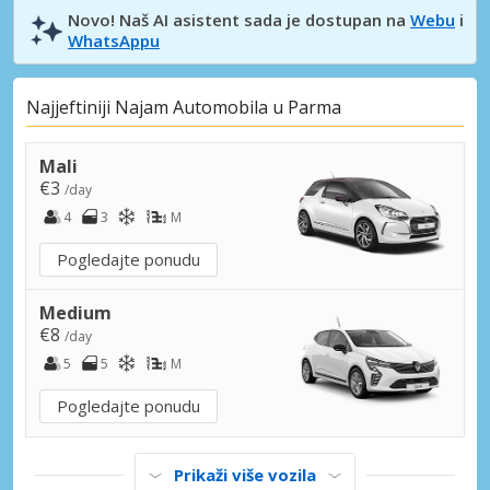
Novo! Naš AI asistent sada je dostupan na
Webu
i
WhatsAppu
Najjeftiniji Najam Automobila u Parma
Mali
€3
/day
4
3
M
Pogledajte ponudu
Medium
€8
/day
5
5
M
Pogledajte ponudu
Prikaži više vozila