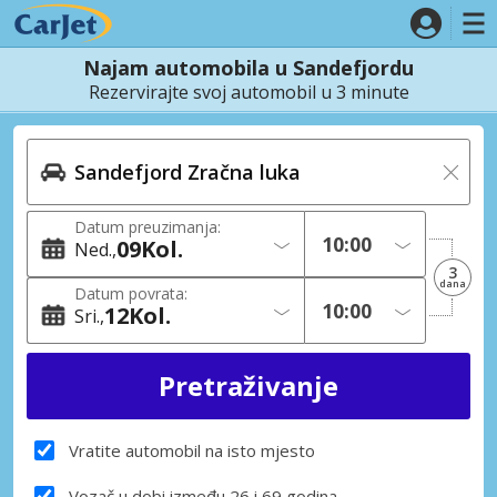
Najam automobila u Sandefjordu
Rezervirajte svoj automobil u 3 minute
Datum preuzimanja:
09
Kol.
Ned.
3
dana
Datum povrata:
12
Kol.
Sri.
Vratite automobil na isto mjesto
Vozač u dobi između 26 i 69 godina