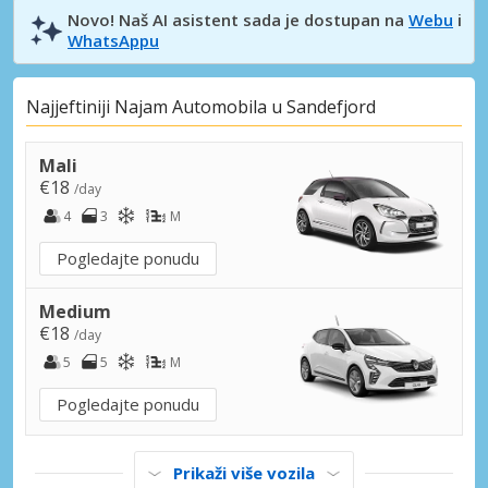
Novo! Naš AI asistent sada je dostupan na
Webu
i
WhatsAppu
Najjeftiniji Najam Automobila u Sandefjord
Mali
€18
/day
4
3
M
Pogledajte ponudu
Medium
€18
/day
5
5
M
Pogledajte ponudu
Prikaži više vozila