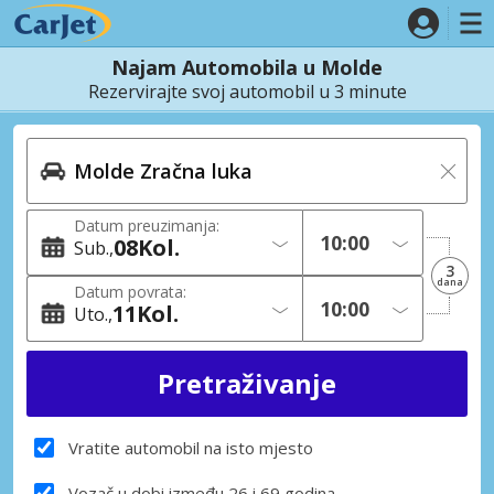
Najam Automobila u Molde
Rezervirajte svoj automobil u 3 minute
Datum preuzimanja:
08
Kol.
Sub.
3
dana
Datum povrata:
11
Kol.
Uto.
Vratite automobil na isto mjesto
Vozač u dobi između 26 i 69 godina