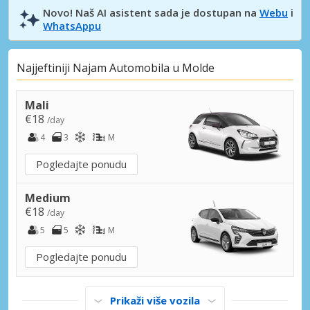
Novo! Naš AI asistent sada je dostupan na
Webu
i
WhatsAppu
Najjeftiniji Najam Automobila u Molde
Mali
€18
/day
4
3
M
Pogledajte ponudu
Medium
€18
/day
5
5
M
Pogledajte ponudu
Prikaži više vozila