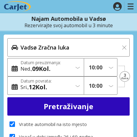
Najam Automobila u Vadsø
Rezervirajte svoj automobil u 3 minute
Datum preuzimanja:
09
Kol.
Ned.
3
dana
Datum povrata:
12
Kol.
Sri.
Vratite automobil na isto mjesto
Vozač u dobi između 26 i 69 godina