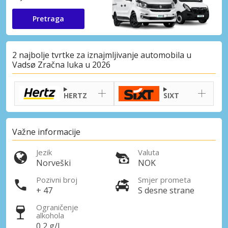
Pretraga
2 najbolje tvrtke za iznajmljivanje automobila u
Vadsø Zračna luka u 2026
HERTZ
SIXT
Važne informacije
Jezik
Valuta
Norveški
NOK
Pozivni broj
Smjer prometa
+ 47
S desne strane
Ograničenje
alkohola
0,2 g/l