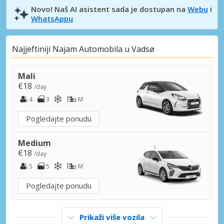
Novo! Naš AI asistent sada je dostupan na
Webu
i
WhatsAppu
Najjeftiniji Najam Automobila u Vadsø
Mali
€18
/day
4
3
M
Pogledajte ponudu
Medium
€18
/day
5
5
M
Pogledajte ponudu
Prikaži više vozila