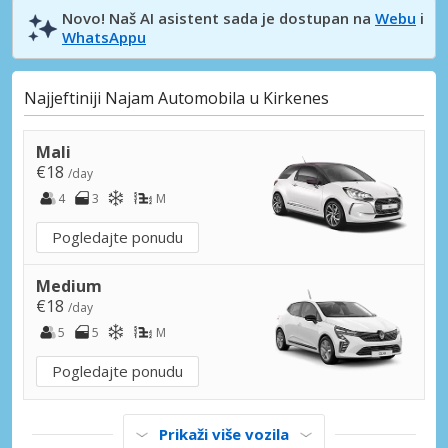
Novo! Naš AI asistent sada je dostupan na
Webu
i
WhatsAppu
Najjeftiniji Najam Automobila u Kirkenes
Mali
€18
/day
4
3
M
Pogledajte ponudu
Medium
€18
/day
5
5
M
Pogledajte ponudu
Prikaži više vozila