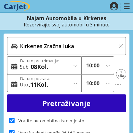
Najam Automobila u Kirkenes
Rezervirajte svoj automobil u 3 minute
Datum preuzimanja:
08
Kol.
Sub.
3
dana
Datum povrata:
11
Kol.
Uto.
Vratite automobil na isto mjesto
Vozač u dobi između 26 i 69 godina