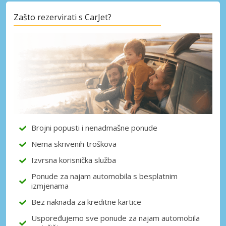
Zašto rezervirati s CarJet?
Posebni popusti
Pristupite ekskluzivnim ponudama naših
dobavljača
Prijava putem eLinka
Brojni popusti i nenadmašne ponude
Nema skrivenih troškova
Izvrsna korisnička služba
Ponude za najam automobila s besplatnim
izmjenama
Bez naknada za kreditne kartice
Uspoređujemo sve ponude za najam automobila