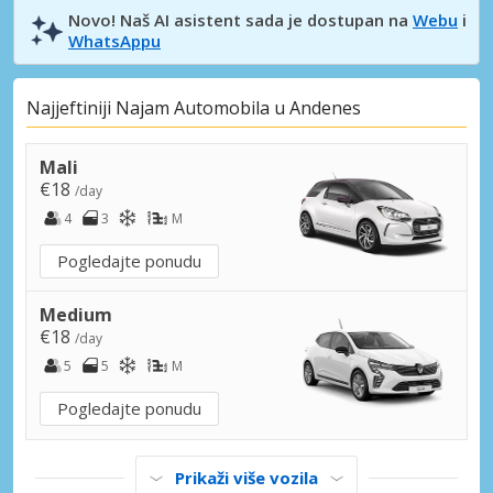
Novo! Naš AI asistent sada je dostupan na
Webu
i
WhatsAppu
Najjeftiniji Najam Automobila u Andenes
Mali
€18
/day
4
3
M
Pogledajte ponudu
Medium
€18
/day
5
5
M
Pogledajte ponudu
Prikaži više vozila