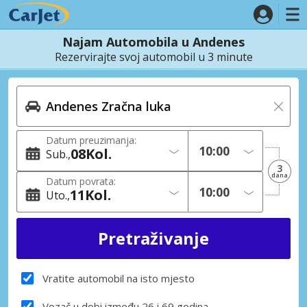
Najam Automobila u Andenes
Rezervirajte svoj automobil u 3 minute
Datum preuzimanja:
08
Kol.
Sub.
3
dana
Datum povrata:
11
Kol.
Uto.
Vratite automobil na isto mjesto
Vozač u dobi između 26 i 69 godina