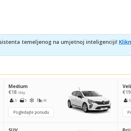
sistenta temeljenog na umjetnoj inteligenciji!
Klik
Medium
Vel
€18
€1
/day
5
5
M
5
Pogledajte ponudu
P
SUV
Pri