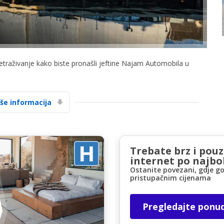
retraživanje kako biste pronašli jeftine Najam Automobila u
Posebni popusti
Pristupite ekskluzivnim ponudama naših
iše informacija
dobavljača
Trebate brz i pou
Prijava putem eLinka
internet po najbol
Ostanite povezani, gdje go
pristupačnim cijenama
Pregledajte ponu