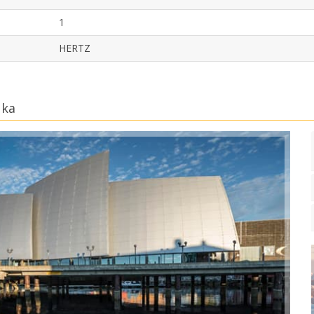
1
HERTZ
uka