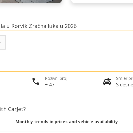
ila u Rørvik Zračna luka u 2026
Pozivni broj
Smjer p
+ 47
S desne
ith CarJet?
Monthly trends in prices and vehicle availability