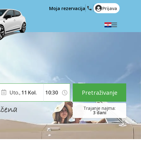
Moja rezervacija
Prijava
Odaberite svoj jezik
English
Español
Deutsch
Français
Italiano
Nederlands
Português
English (US)
Polski
Türkçe
Pretraživanje
Uto.,
11
Kol.
Română
Ελληνικά
Русский
Hrvatski
3
dani
العربية