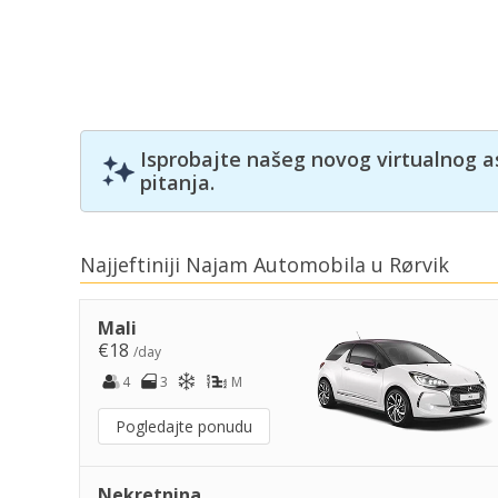
Isprobajte našeg novog virtualnog a
pitanja.
Najjeftiniji Najam Automobila u Rørvik
Mali
€18
/day
4
3
M
Pogledajte ponudu
Nekretnina