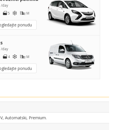
1
/day
5
M
ogledajte ponudu
s
3
/day
4
M
ogledajte ponudu
SUV, Automatski, Premium.