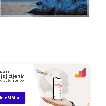
zdan
joj cijeni?
d putujete, po
de eSIM-a