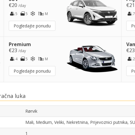
€20
€2
/day
5
5
M
7
Pogledajte ponudu
P
Premium
Van
€23
€2
/day
4
5
M
2
Pogledajte ponudu
P
račna luka
Rørvik
Mali, Medium, Veliki, Nekretnina, Prijevoznici putnika, 
1