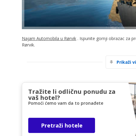
Najam Automobila u Rørvik
. Ispunite gornji obrazac za p
Rørvik.
Prikaži v
Tražite li odličnu ponudu za
vaš hotel?
Pomoći ćemo vam da to pronađete
Pretraži hotele