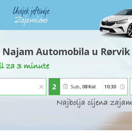
Najam Automobila u Rørvik
Sub.,
08
Kol.