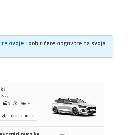
nite ovdje
i dobit ćete odgovore na svoja
iki
9
/day
5
M
ogledajte ponudu
jevoznici putnika