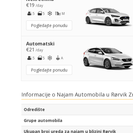
€19
/day
5
5
M
Pogledajte ponudu
Automatski
€21
/day
5
5
A
Pogledajte ponudu
Informacije o Najam Automobila u Rørvik Z
Odredište
Grupe automobila
Ukupan broj ureda za najam u blizini Rørvik