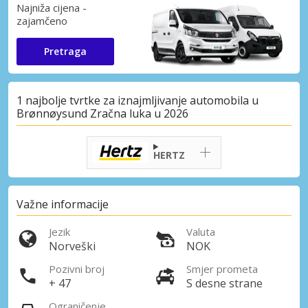
Najniža cijena -
zajamčeno
Pretraga
1 najbolje tvrtke za iznajmljivanje automobila u
Brønnøysund Zračna luka u 2026
HERTZ
Važne informacije
Jezik
Valuta
Norveški
NOK
Pozivni broj
Smjer prometa
+ 47
S desne strane
Ograničenje