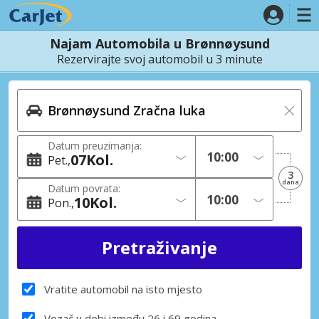
Najam Automobila u Brønnøysund
Rezervirajte svoj automobil u 3 minute
Datum preuzimanja:
07
Kol.
Pet.
3
dana
Datum povrata:
10
Kol.
Pon.
Vratite automobil na isto mjesto
Vozač u dobi između 26 i 69 godina