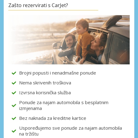
Zašto rezervirati s CarJet?
Posebni popusti
Pristupite ekskluzivnim ponudama naših
dobavljača
Prijava putem eLinka
Brojni popusti i nenadmašne ponude
Nema skrivenih troškova
Izvrsna korisnička služba
Ponude za najam automobila s besplatnim
izmjenama
Bez naknada za kreditne kartice
Uspoređujemo sve ponude za najam automobila
na tržištu