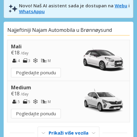
Novo! Naš AI asistent sada je dostupan na
Webu
i
WhatsAppu
Najjeftiniji Najam Automobila u Brønnøysund
Mali
€18
/day
4
3
M
Pogledajte ponudu
Medium
€18
/day
5
5
M
Pogledajte ponudu
Prikaži više vozila