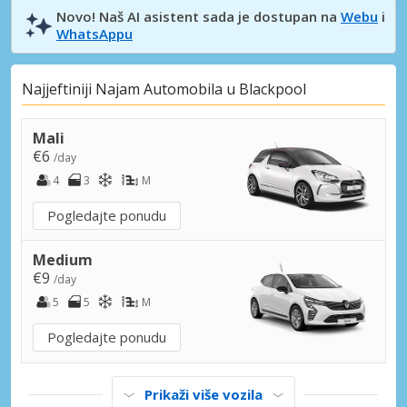
Novo! Naš AI asistent sada je dostupan na
Webu
i
WhatsAppu
Najjeftiniji Najam Automobila u Blackpool
Mali
€6
/day
4
3
M
Pogledajte ponudu
Medium
€9
/day
5
5
M
Pogledajte ponudu
Prikaži više vozila