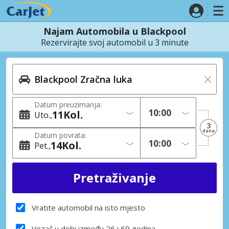
Najam Automobila u Blackpool
Rezervirajte svoj automobil u 3 minute
Datum preuzimanja:
11
Kol.
Uto.
3
dana
Datum povrata:
14
Kol.
Pet.
Vratite automobil na isto mjesto
Vozač u dobi između 26 i 69 godina