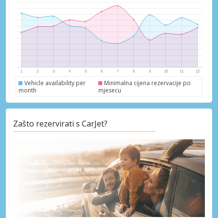
Vehicle availability per
Minimalna cijena rezervacije po
month
mjesecu
Zašto rezervirati s CarJet?
Posebni popusti
Pristupite ekskluzivnim ponudama naših
dobavljača