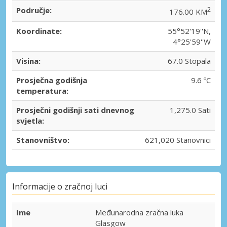
Područje:
2
176.00 KM
Koordinate:
55°52'19''N,
4°25'59''W
Visina:
67.0 Stopala
Prosječna godišnja
9.6 ºC
temperatura:
Prosječni godišnji sati dnevnog
1,275.0 Sati
svjetla:
Stanovništvo:
621,020 Stanovnici
Informacije o zračnoj luci
Ime
Međunarodna zračna luka
Glasgow