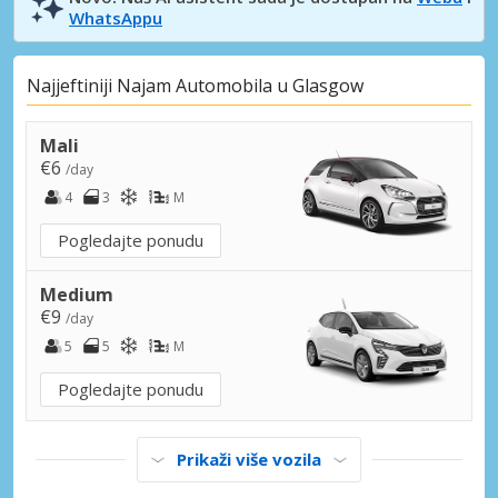
WhatsAppu
Najjeftiniji Najam Automobila u Glasgow
Mali
€6
/day
4
3
M
Pogledajte ponudu
Medium
€9
/day
5
5
M
Pogledajte ponudu
Prikaži više vozila