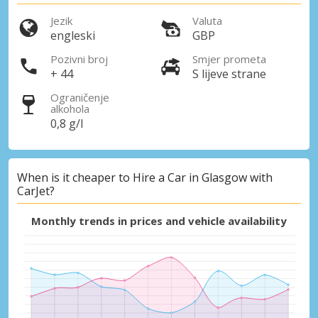
dobavljača
Jezik
Valuta
engleski
GBP
Pozivni broj
Smjer prometa
Prijava putem eLinka
+ 44
S lijeve strane
Ograničenje
alkohola
0,8 g/l
When is it cheaper to Hire a Car in Glasgow with
CarJet?
Monthly trends in prices and vehicle availability