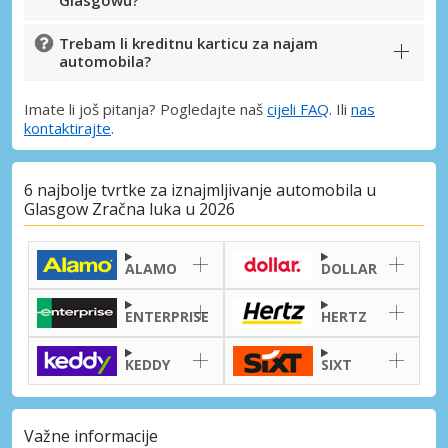
Glasgowu?
Trebam li kreditnu karticu za najam
automobila?
Imate li još pitanja? Pogledajte naš
cijeli FAQ
. Ili
nas
kontaktirajte
.
6 najbolje tvrtke za iznajmljivanje automobila u
Glasgow Zračna luka u 2026
ALAMO
DOLLAR
ENTERPRISE
HERTZ
KEDDY
SIXT
Posebni popusti
Pristupite ekskluzivnim ponudama naših
Važne informacije