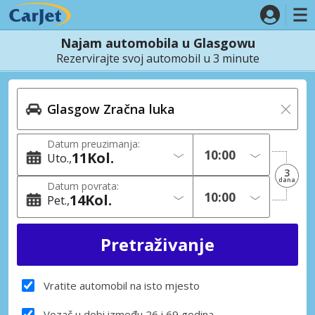
Najam automobila u Glasgowu
Rezervirajte svoj automobil u 3 minute
Datum preuzimanja:
11
Kol.
Uto.
3
dana
Datum povrata:
14
Kol.
Pet.
Vratite automobil na isto mjesto
Vozač u dobi između 26 i 69 godina