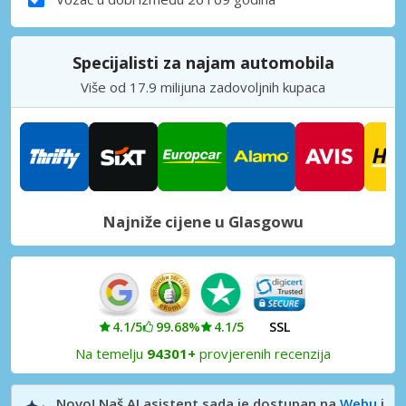
Specijalisti za najam automobila
Više od 17.9 milijuna zadovoljnih kupaca
Najniže cijene u Glasgowu
4.1/5
99.68%
4.1/5
SSL
Na temelju
94301+
provjerenih recenzija
Novo! Naš AI asistent sada je dostupan na
Webu
i