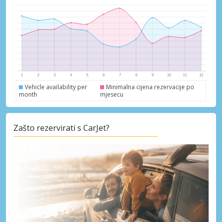
Pristupite ekskluzivnim ponudama naših
dobavljača
Prijava putem eLinka
Vehicle availability per
Minimalna cijena rezervacije po
month
mjesecu
Zašto rezervirati s CarJet?