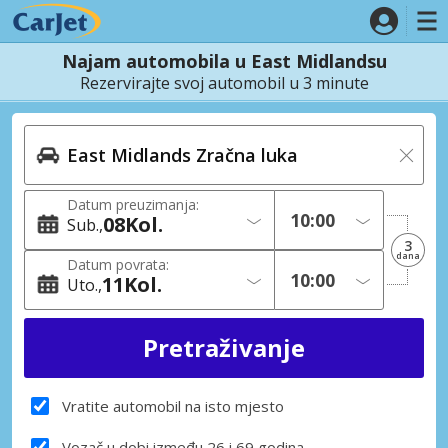
Najam automobila u East Midlandsu
Rezervirajte svoj automobil u 3 minute
Datum preuzimanja:
08
Kol.
Sub.
3
dana
Datum povrata:
11
Kol.
Uto.
Vratite automobil na isto mjesto
Vozač u dobi između 26 i 69 godina