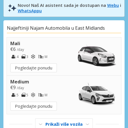
Novo! Naš AI asistent sada je dostupan na
Webu
i
WhatsAppu
Najjeftiniji Najam Automobila u East Midlands
Mali
€6
/day
4
3
M
Pogledajte ponudu
Medium
€9
/day
5
5
M
Pogledajte ponudu
Prikaži više vozila