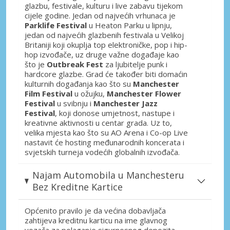
glazbu, festivale, kulturu i live zabavu tijekom
cijele godine. Jedan od najvećih vrhunaca je
Parklife Festival
u Heaton Parku u lipnju,
jedan od najvećih glazbenih festivala u Velikoj
Britaniji koji okuplja top elektroničke, pop i hip-
hop izvođače, uz druge važne događaje kao
što je
Outbreak Fest
za ljubitelje punk i
hardcore glazbe. Grad će također biti domaćin
kulturnih događanja kao što su
Manchester
Film Festival
u ožujku,
Manchester Flower
Festival
u svibnju i
Manchester Jazz
Festival
, koji donose umjetnost, nastupe i
kreativne aktivnosti u centar grada. Uz to,
velika mjesta kao što su AO Arena i Co-op Live
nastavit će hosting međunarodnih koncerata i
svjetskih turneja vodećih globalnih izvođača.
Najam Automobila u Manchesteru
Bez Kreditne Kartice
Općenito pravilo je da većina dobavljača
zahtijeva kreditnu karticu na ime glavnog