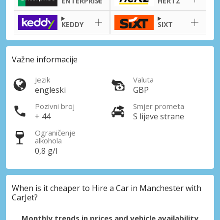
ENTERPRISE
HERTZ
KEDDY
SIXT
Važne informacije
Jezik
Valuta
engleski
GBP
Pozivni broj
Smjer prometa
+ 44
S lijeve strane
Ograničenje
alkohola
0,8 g/l
When is it cheaper to Hire a Car in Manchester with
CarJet?
Monthly trends in prices and vehicle availability