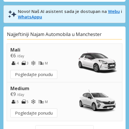
Novo! Naš AI asistent sada je dostupan na
Webu
i
WhatsAppu
Najjeftiniji Najam Automobila u Manchester
Mali
€6
/day
4
3
M
Pogledajte ponudu
Medium
€9
/day
5
5
M
Pogledajte ponudu