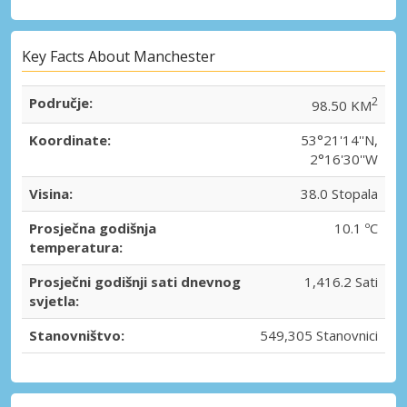
Key Facts About Manchester
Područje:
2
98.50 KM
Koordinate:
53°21'14''N,
2°16'30''W
Visina:
38.0 Stopala
Prosječna godišnja
10.1 ºC
temperatura:
Prosječni godišnji sati dnevnog
1,416.2 Sati
svjetla:
Stanovništvo:
549,305 Stanovnici