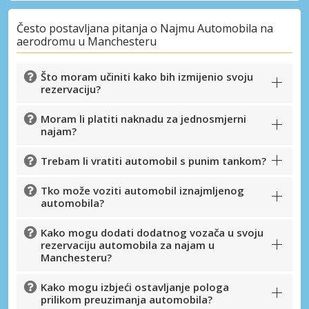
Često postavljana pitanja o Najmu Automobila na
aerodromu u Manchesteru
Što moram učiniti kako bih izmijenio svoju
rezervaciju?
Moram li platiti naknadu za jednosmjerni
najam?
Trebam li vratiti automobil s punim tankom?
Tko može voziti automobil iznajmljenog
automobila?
Posebni popusti
Kako mogu dodati dodatnog vozača u svoju
Pristupite ekskluzivnim ponudama naših
rezervaciju automobila za najam u
dobavljača
Manchesteru?
Kako mogu izbjeći ostavljanje pologa
prilikom preuzimanja automobila?