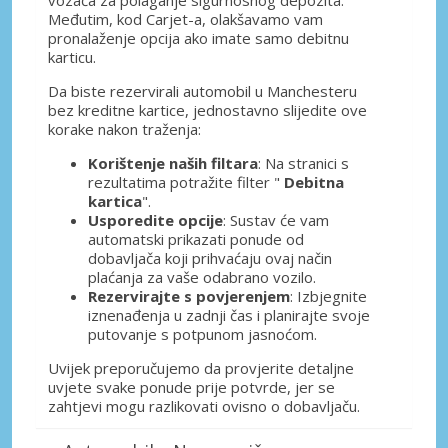
vozača za polaganje sigurnosnog depozita.
Međutim, kod Carjet-a, olakšavamo vam
pronalaženje opcija ako imate samo debitnu
karticu.
Da biste rezervirali automobil u Manchesteru
bez kreditne kartice, jednostavno slijedite ove
korake nakon traženja:
Korištenje naših filtara
: Na stranici s
rezultatima potražite filter "
Debitna
kartica
".
Usporedite opcije
: Sustav će vam
automatski prikazati ponude od
dobavljača koji prihvaćaju ovaj način
plaćanja za vaše odabrano vozilo.
Rezervirajte s povjerenjem
: Izbjegnite
iznenađenja u zadnji čas i planirajte svoje
putovanje s potpunom jasnoćom.
Uvijek preporučujemo da provjerite detaljne
uvjete svake ponude prije potvrde, jer se
zahtjevi mogu razlikovati ovisno o dobavljaču.