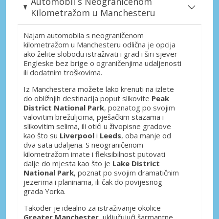
Automobil s Neograničenom
Kilometražom u Manchesteru
Najam automobila s neograničenom
kilometražom u Manchesteru odlična je opcija
ako želite slobodu istraživati i grad i širi sjever
Engleske bez brige o ograničenjima udaljenosti
ili dodatnim troškovima.
Iz Manchestera možete lako krenuti na izlete
do obližnjih destinacija poput slikovite
Peak
District National Park
, poznatog po svojim
valovitim brežuljcima, pješačkim stazama i
slikovitim selima, ili otići u živopisne gradove
kao što su
Liverpool
i
Leeds
, oba manje od
dva sata udaljena. S neograničenom
kilometražom imate i fleksibilnost putovati
dalje do mjesta kao što je
Lake District
National Park
, poznat po svojim dramatičnim
jezerima i planinama, ili čak do povijesnog
grada Yorka.
Također je idealno za istraživanje okolice
Greater Manchester
, uključujući šarmantne