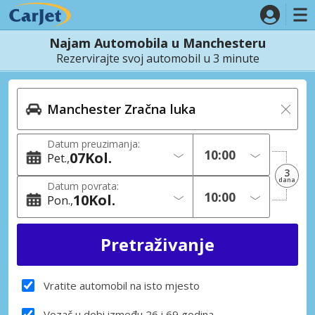
Najam Automobila u Manchesteru
Rezervirajte svoj automobil u 3 minute
Datum preuzimanja:
07
Kol.
Pet.
3
dana
Datum povrata:
10
Kol.
Pon.
Vratite automobil na isto mjesto
Vozač u dobi između 26 i 69 godina