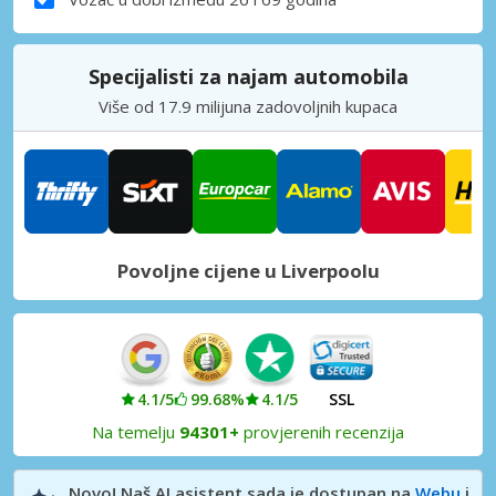
Specijalisti za najam automobila
Više od 17.9 milijuna zadovoljnih kupaca
Povoljne cijene u Liverpoolu
4.1/5
99.68%
4.1/5
SSL
Na temelju
94301+
provjerenih recenzija
Novo! Naš AI asistent sada je dostupan na
Webu
i