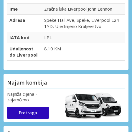
Ime
Zračna luka Liverpool John Lennon
Adresa
Speke Hall Ave, Speke, Liverpool L24
1YD, Ujedinjeno Kraljevstvo
IATA kod
LPL
Udaljenost
8.10 KM
do Liverpool
Najam kombija
Najniža cijena -
zajamčeno
Pretraga