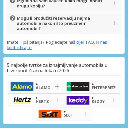
Izgubio/la sam vaučer. Kako mogu dobiti
drugu kopiju?
Mogu li produžiti rezervaciju najma
automobila nakon što preuzmem
automobil?
Imate li još pitanja? Pogledajte naš
cijeli FAQ
. Ili
nas
kontaktirajte
.
5 najbolje tvrtke za iznajmljivanje automobila u
Liverpool Zračna luka u 2026
ALAMO
ENTERPRISE
HERTZ
KEDDY
SIXT
Posebni popusti