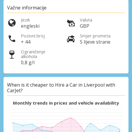
Pristupite ekskluzivnim ponudama naših
dobavljača
Važne informacije
Jezik
Valuta
engleski
GBP
Prijava putem eLinka
Pozivni broj
Smjer prometa
+ 44
S lijeve strane
Ograničenje
alkohola
0,8 g/l
When is it cheaper to Hire a Car in Liverpool with
CarJet?
Monthly trends in prices and vehicle availability