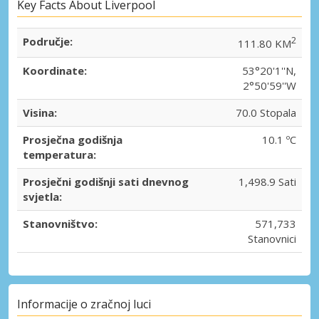
Key Facts About Liverpool
Područje:
2
111.80 KM
Koordinate:
53°20'1''N,
2°50'59''W
Visina:
70.0 Stopala
Prosječna godišnja
10.1 ºC
temperatura:
Prosječni godišnji sati dnevnog
1,498.9 Sati
svjetla:
Stanovništvo:
571,733
Stanovnici
Informacije o zračnoj luci