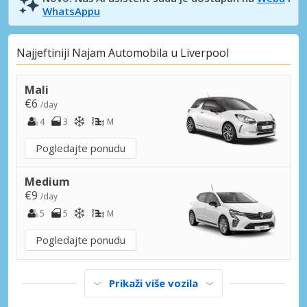
WhatsAppu
Najjeftiniji Najam Automobila u Liverpool
Mali
€6
/day
4
3
M
Pogledajte ponudu
Medium
€9
/day
5
5
M
Pogledajte ponudu
Prikaži više vozila