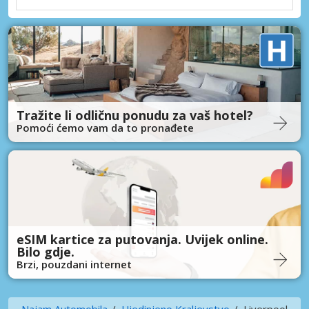
Tražite li odličnu ponudu za vaš hotel?
Pomoći ćemo vam da to pronađete
eSIM kartice za putovanja. Uvijek online.
Bilo gdje.
Brzi, pouzdani internet
Najam Automobila
Ujedinjeno Kraljevstvo
Liverpool