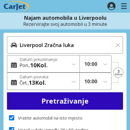
Najam automobila u Liverpoolu
Rezervirajte svoj automobil u 3 minute
Datum preuzimanja:
10
Kol.
Pon.
3
dana
Datum povrata:
13
Kol.
Čet.
Vratite automobil na isto mjesto
Vozač u dobi između 26 i 69 godina