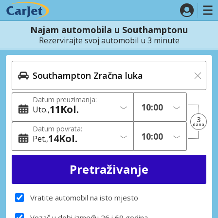
Najam automobila u Southamptonu
Rezervirajte svoj automobil u 3 minute
Datum preuzimanja:
11
Kol.
Uto.
3
dana
Datum povrata:
14
Kol.
Pet.
Vratite automobil na isto mjesto
Vozač u dobi između 26 i 69 godina