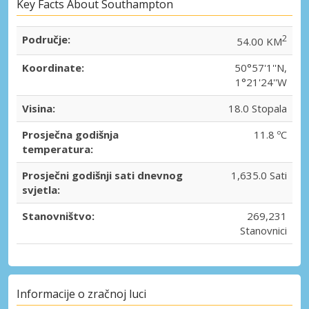
Key Facts About Southampton
Područje:
2
54.00 KM
Koordinate:
50°57'1''N,
1°21'24''W
Visina:
18.0 Stopala
Prosječna godišnja
11.8 ºC
temperatura:
Prosječni godišnji sati dnevnog
1,635.0 Sati
svjetla:
Stanovništvo:
269,231
Stanovnici
Informacije o zračnoj luci