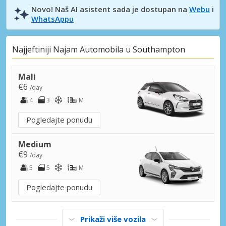
Novo! Naš AI asistent sada je dostupan na
Webu
i
WhatsAppu
Najjeftiniji Najam Automobila u Southampton
Mali
€6
/day
4
3
M
Pogledajte ponudu
Medium
€9
/day
5
5
M
Pogledajte ponudu
Prikaži više vozila