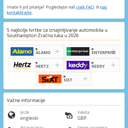
Imate li još pitanja? Pogledajte naš
cijeli FAQ
. Ili
nas
kontaktirajte
.
5 najbolje tvrtke za iznajmljivanje automobila u
Southampton Zračna luka u 2026
ALAMO
ENTERPRISE
HERTZ
KEDDY
SIXT
Važne informacije
Posebni popusti
Jezik
Valuta
Pristupite ekskluzivnim ponudama naših
engleski
GBP
dobavljača
Pozivni broj
Smjer prometa