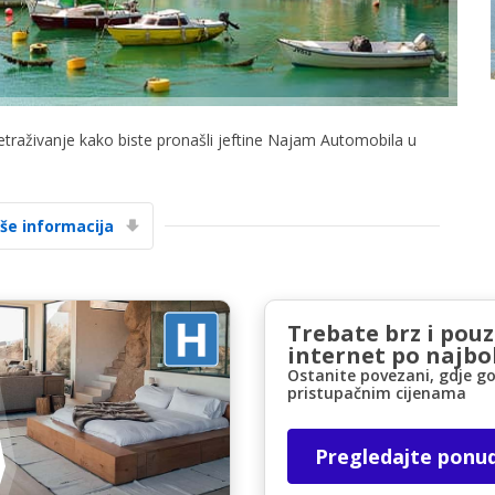
retraživanje kako biste pronašli jeftine Najam Automobila u
Posebni popusti
Pristupite ekskluzivnim ponudama naših
iše informacija
dobavljača
Trebate brz i pou
Prijava putem eLinka
internet po najbol
Ostanite povezani, gdje go
pristupačnim cijenama
Pregledajte ponu