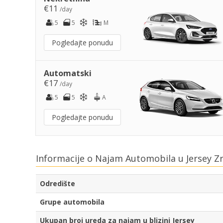
€11
/day
5
5
M
Pogledajte ponudu
Automatski
€17
/day
5
5
A
Pogledajte ponudu
Informacije o Najam Automobila u Jersey Z
Odredište
Grupe automobila
Ukupan broj ureda za najam u blizini Jersey