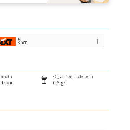
SIXT
rometa
Ograničenje alkohola
 strane
0,8 g/l