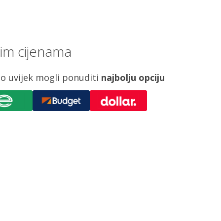
jim cijenama
o uvijek mogli ponuditi
najbolju opciju