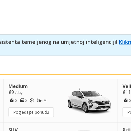
sistenta temeljenog na umjetnoj inteligenciji!
Klik
Medium
Vel
€9
€1
/day
5
5
M
5
Pogledajte ponudu
P
SUV
Pri