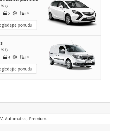
7
/day
5
M
ogledajte ponudu
s
9
/day
4
M
ogledajte ponudu
SUV, Automatski, Premium.