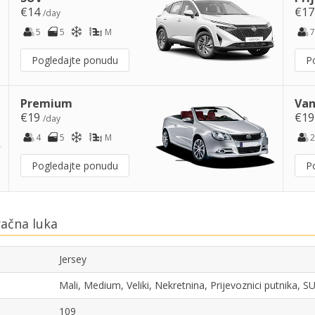
€14
€1
/day
5
5
M
7
Pogledajte ponudu
P
Premium
Van
€19
€1
/day
4
5
M
2
Pogledajte ponudu
P
račna luka
Jersey
Mali, Medium, Veliki, Nekretnina, Prijevoznici putnika, 
109