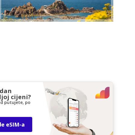
zdan
joj cijeni?
d putujete, po
de eSIM-a