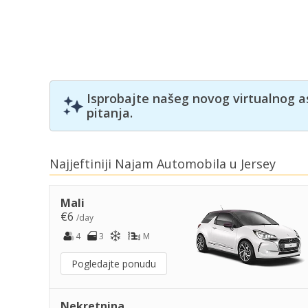
Isprobajte našeg novog virtualnog a
pitanja.
Najjeftiniji Najam Automobila u Jersey
Mali
€6
/day
4
3
M
Pogledajte ponudu
Nekretnina