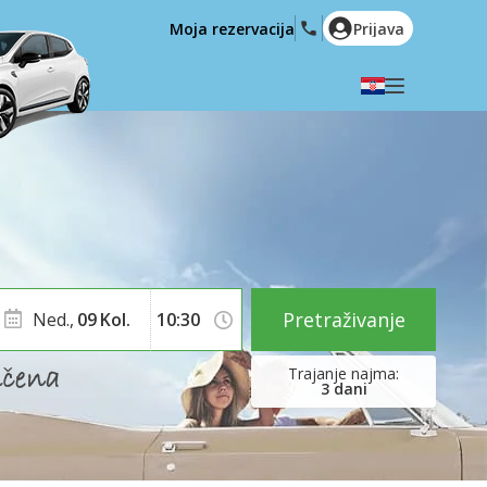
Moja rezervacija
Prijava
Odaberite svoj jezik
English
Español
Deutsch
Français
Italiano
Nederlands
Português
English (US)
Polski
Türkçe
Pretraživanje
Ned.,
09
Kol.
Română
Ελληνικά
Русский
Hrvatski
3
dani
العربية