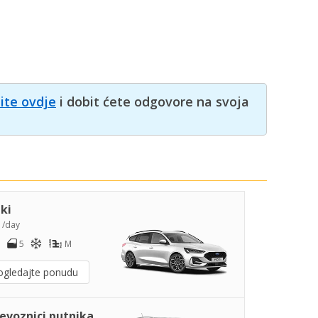
nite ovdje
i dobit ćete odgovore na svoja
iki
1
/day
5
M
ogledajte ponudu
jevoznici putnika