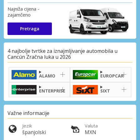
Najniža cijena -
zajamčeno
Pretraga
4 najbolje tvrtke za iznajmljivanje automobila u
Cancún Zračna luka u 2026
ALAMO
EUROPCAR
ENTERPRISE
SIXT
Važne informacije
Jezik
Valuta
španjolski
MXN