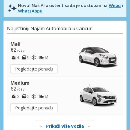
Novo! Naš AI asistent sada je dostupan na
Webu
i
WhatsAppu
Najjeftiniji Najam Automobila u Cancún
Mali
€2
/day
4
3
M
Pogledajte ponudu
Medium
€2
/day
5
5
M
Pogledajte ponudu
Prikaži više vozila