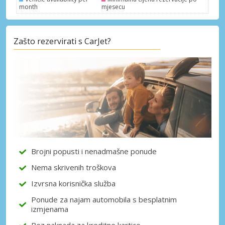
month
mjesecu
Zašto rezervirati s CarJet?
Posebni popusti
Pristupite ekskluzivnim ponudama naših
dobavljača
Prijava putem eLinka
Brojni popusti i nenadmašne ponude
Nema skrivenih troškova
Izvrsna korisnička služba
Ponude za najam automobila s besplatnim
izmjenama