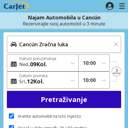
Najam Automobila u Cancún
Rezervirajte svoj automobil u 3 minute
Datum preuzimanja:
09
Kol.
Ned.
3
dana
Datum povrata:
12
Kol.
Sri.
Vratite automobil na isto mjesto
Vozač u dobi između 26 i 69 godina