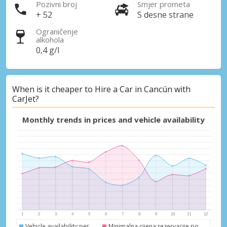
Pozivni broj
Smjer prometa
+ 52
S desne strane
Ograničenje
alkohola
0,4 g/l
When is it cheaper to Hire a Car in Cancún with
CarJet?
Monthly trends in prices and vehicle availability
Vehicle availability per
Minimalna cijena rezervacije po