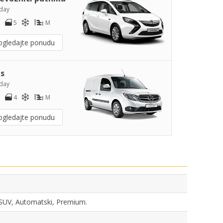
day
5
M
ogledajte ponudu
s
day
4
M
ogledajte ponudu
, SUV, Automatski, Premium.