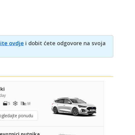
nite ovdje
i dobit ćete odgovore na svoja
iki
day
5
M
ogledajte ponudu
jevoznici putnika