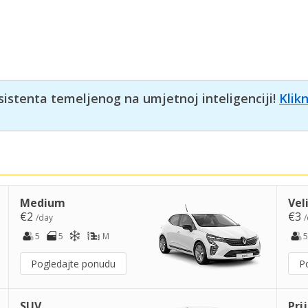
sistenta temeljenog na umjetnoj inteligenciji!
Klik
Medium
Vel
€2
€3
/day
/
5
5
M
5
Pogledajte ponudu
P
SUV
Pri