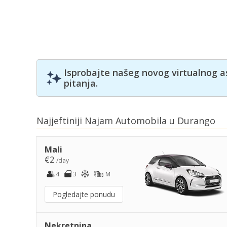
Isprobajte našeg novog virtualnog a
pitanja.
Najjeftiniji Najam Automobila u Durango
Mali
€2
/day
4
3
M
Pogledajte ponudu
Nekretnina