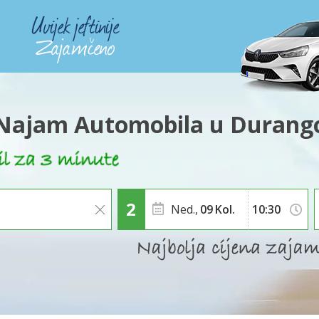
Najam Automobila u Durang
Ned.,
09
Kol.