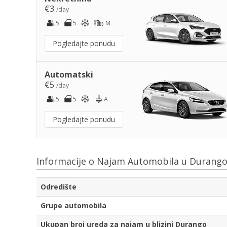
€3
/day
5
5
M
Pogledajte ponudu
Automatski
€5
/day
5
5
A
Pogledajte ponudu
Informacije o Najam Automobila u Durango
Odredište
Grupe automobila
Ukupan broj ureda za najam u blizini Durango