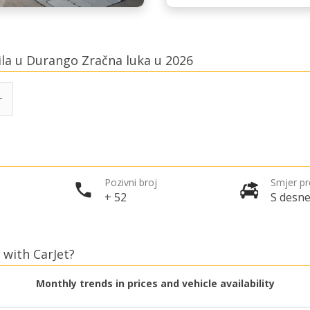
ila u Durango Zračna luka u 2026
Pozivni broj
Smjer p
+ 52
S desne
 with CarJet?
Monthly trends in prices and vehicle availability