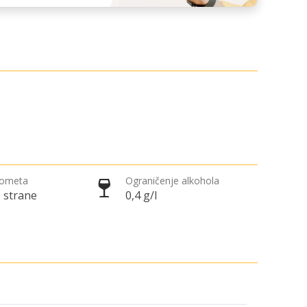
rometa
Ograničenje alkohola
 strane
0,4 g/l