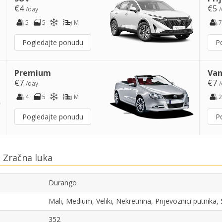
€4
€5
/day
/
5
5
M
7
Pogledajte ponudu
P
Premium
Van
€7
€7
/day
/
4
5
M
2
Pogledajte ponudu
P
 Zračna luka
Durango
Mali, Medium, Veliki, Nekretnina, Prijevoznici putnika
352