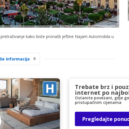
a pretraživanje kako biste pronašli jeftine Najam Automobila u
Posebni popusti
Pristupite ekskluzivnim ponudama naših
iše informacija
dobavljača
Trebate brz i pou
Prijava putem eLinka
internet po najbol
Ostanite povezani, gdje go
pristupačnim cijenama
Pregledajte ponu