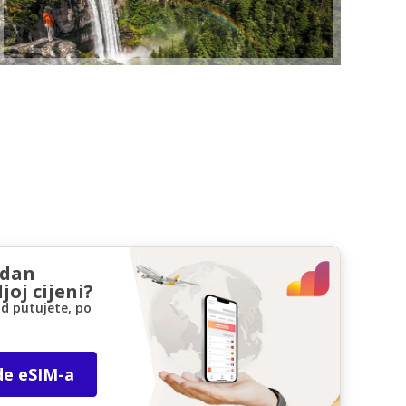
zdan
joj cijeni?
d putujete, po
de eSIM-a