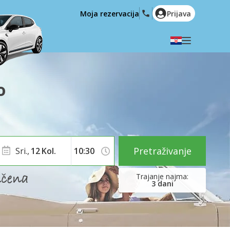
Moja rezervacija
Prijava
Odaberite svoj jezik
English
Español
o
Deutsch
Français
Italiano
Nederlands
Português
English (US)
Polski
Türkçe
Pretraživanje
Sri.,
12
Kol.
Română
Ελληνικά
Русский
Hrvatski
3
dani
العربية