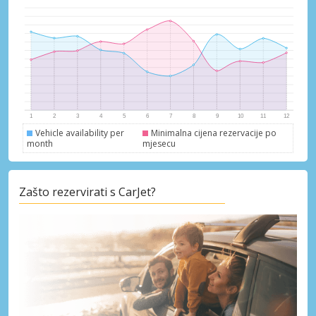
Vehicle availability per
Minimalna cijena rezervacije po
month
mjesecu
Zašto rezervirati s CarJet?
Posebni popusti
Pristupite ekskluzivnim ponudama naših
dobavljača