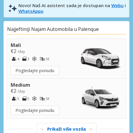
Novo! Naš AI asistent sada je dostupan na
Webu
i
WhatsAppu
Najjeftiniji Najam Automobila u Palenque
Mali
€2
/day
4
3
M
Pogledajte ponudu
Medium
€2
/day
5
5
M
Pogledajte ponudu
Prikaži više vozila