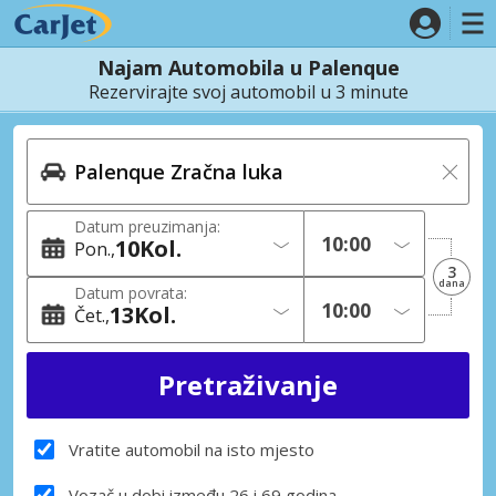
Najam Automobila u Palenque
Rezervirajte svoj automobil u 3 minute
Datum preuzimanja:
10
Kol.
Pon.
3
dana
Datum povrata:
13
Kol.
Čet.
Vratite automobil na isto mjesto
Vozač u dobi između 26 i 69 godina